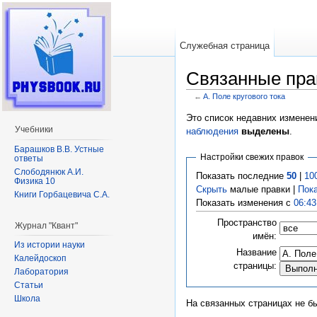
Служебная страница
Связанные прав
←
A. Поле кругового тока
Перейти к:
навигация
,
поиск
Это список недавних изменен
Учебники
наблюдения
выделены
.
Барашков В.В. Устные
Настройки свежих правок
ответы
Слободянюк А.И.
Показать последние
50
|
10
Физика 10
Скрыть
малые правки |
Пок
Книги Горбацевича С.А.
Показать изменения с
06:43
Пространство
Журнал "Квант"
имён:
Из истории науки
Название
Калейдоскоп
страницы:
Лаборатория
Статьи
Школа
На связанных страницах не б