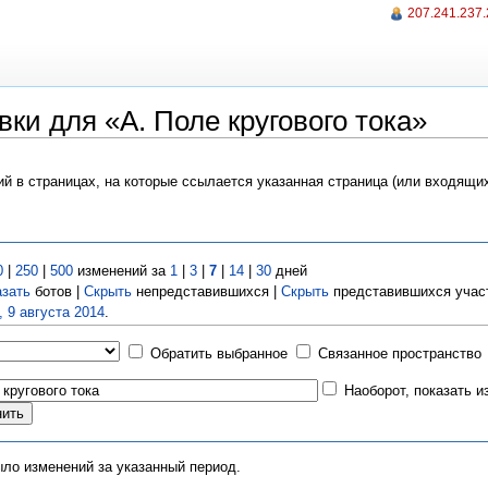
207.241.237
ки для «A. Поле кругового тока»
ий в страницах, на которые ссылается указанная страница (или входящи
0
|
250
|
500
изменений за
1
|
3
|
7
|
14
|
30
дней
азать
ботов |
Скрыть
непредставившихся |
Скрыть
представившихся учас
, 9 августа 2014
.
Обратить выбранное
Связанное пространство
Наоборот, показать 
ыло изменений за указанный период.