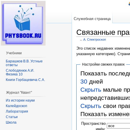
Служебная страница
Связанные пра
←
A. Спектроскоп
Перейти к:
навигация
,
поиск
Это список недавних изменени
Учебники
указанную категорию). Стран
Барашков В.В. Устные
Настройки свежих правок
ответы
Слободянюк А.И.
Показать после
Физика 10
Книги Горбацевича С.А.
30
дней
Скрыть
малые пр
Журнал "Квант"
непредставивши
Из истории науки
Скрыть
свои пра
Калейдоскоп
Лаборатория
Показать измене
Статьи
Школа
Пространство
имён: