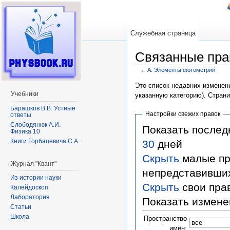
Служебная страница
Связанные пра
←
A. Элементы фотометрии
Перейти к:
навигация
,
поиск
Это список недавних изменени
Учебники
указанную категорию). Стран
Барашков В.В. Устные
Настройки свежих правок
ответы
Слободянюк А.И.
Показать после
Физика 10
Книги Горбацевича С.А.
30
дней
Скрыть
малые пр
Журнал "Квант"
непредставивши
Из истории науки
Скрыть
свои пра
Калейдоскоп
Лаборатория
Показать измене
Статьи
Школа
Пространство
имён: