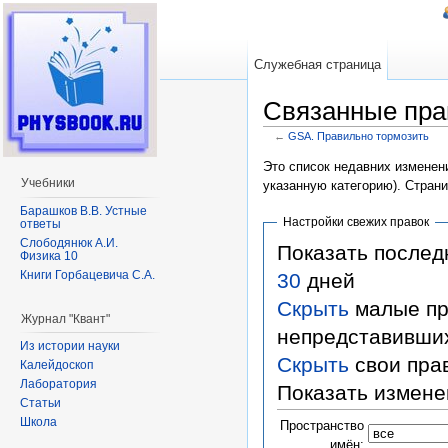
Служебная страница
Связанные пра
←
GSA. Правильно тормозить
Перейти к:
навигация
,
поиск
Это список недавних изменени
Учебники
указанную категорию). Стран
Барашков В.В. Устные
Настройки свежих правок
ответы
Слободянюк А.И.
Показать после
Физика 10
Книги Горбацевича С.А.
30
дней
Скрыть
малые пр
Журнал "Квант"
непредставивши
Из истории науки
Скрыть
свои пра
Калейдоскоп
Лаборатория
Показать измене
Статьи
Школа
Пространство
имён: