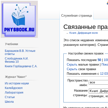
Служебная страница
Связанные пра
←
Kvant. Дифракция волн
Перейти к:
навигация
,
поиск
Это список недавних изменени
Учебники
указанную категорию). Стран
Барашков В.В. Устные
Настройки свежих правок
ответы
Слободянюк А.И.
Показать последние
50
|
10
Физика 10
Скрыть
малые правки |
Пок
Книги Горбацевича С.А.
Скрыть
свои правки
Показать изменения с
12:03
Журнал "Квант"
Пространство
Из истории науки
имён:
Калейдоскоп
Название
Лаборатория
страницы:
страницах, 
Статьи
Школа
На связанных страницах не б