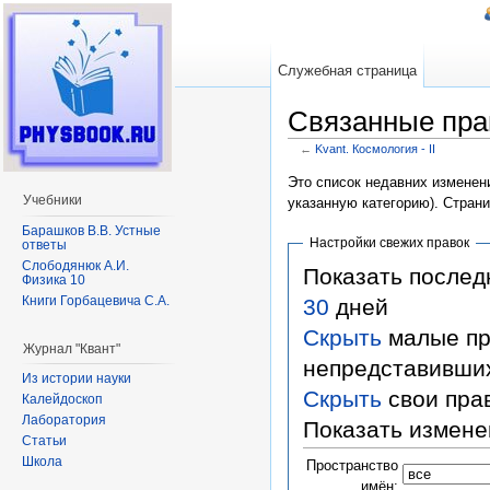
Служебная страница
Связанные прав
←
Kvant. Космология - II
Перейти к:
навигация
,
поиск
Это список недавних изменени
Учебники
указанную категорию). Стран
Барашков В.В. Устные
Настройки свежих правок
ответы
Слободянюк А.И.
Показать после
Физика 10
Книги Горбацевича С.А.
30
дней
Скрыть
малые пр
Журнал "Квант"
непредставивши
Из истории науки
Скрыть
свои пра
Калейдоскоп
Лаборатория
Показать измене
Статьи
Школа
Пространство
имён: