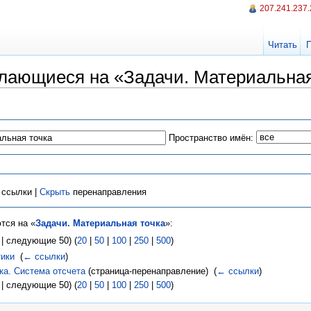
207.241.237
Читать
лающиеся на «Задачи. Материальная
Пространство имён:
ссылки |
Скрыть
перенаправления
тся на «
Задачи. Материальная точка
»:
| следующие 50) (
20
|
50
|
100
|
250
|
500
)
тики
‎
(
← ссылки
)
ка. Система отсчета
(страница-перенаправление) ‎
(
← ссылки
)
| следующие 50) (
20
|
50
|
100
|
250
|
500
)