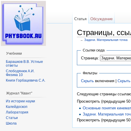
Статья
Обсуждение
Страницы, ссы
←
Задачи. Материальная точка
Перейти к:
навигация
,
поиск
Ссылки сюда
Учебники
Страница:
Барашков В.В. Устные
ответы
Слободянюк А.И.
Фильтры
Физика 10
Книги Горбацевича С.А.
Скрыть
включения |
Скрыть
Журнал "Квант"
Следующие страницы ссылаю
Из истории науки
Просмотреть (предыдущие 50 
Калейдоскоп
Основные понятия кинема
Лаборатория
Задачи. Материальная точ
Статьи
Просмотреть (предыдущие 50 
Школа