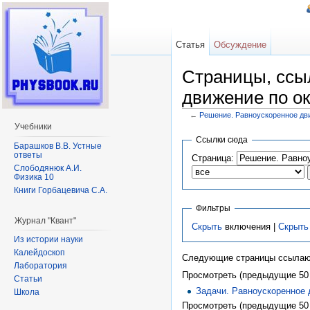
Статья
Обсуждение
Страницы, ссы
движение по о
←
Решение. Равноускоренное дви
Перейти к:
навигация
,
поиск
Учебники
Ссылки сюда
Барашков В.В. Устные
ответы
Страница:
Слободянюк А.И.
Физика 10
Книги Горбацевича С.А.
Фильтры
Журнал "Квант"
Скрыть
включения |
Скрыть
Из истории науки
Калейдоскоп
Следующие страницы ссылаю
Лаборатория
Просмотреть (предыдущие 50 
Статьи
Задачи. Равноускоренное 
Школа
Просмотреть (предыдущие 50 