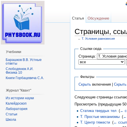
Статья
Обсуждение
Страницы, ссы
←
Т. Условия равновесия
Перейти к:
навигация
,
поиск
Ссылки сюда
Учебники
Страница:
Барашков В.В. Устные
ответы
Слободянюк А.И.
Физика 10
Фильтры
Книги Горбацевича С.А.
Скрыть
включения |
Скрыть
Журнал "Квант"
Следующие страницы ссылаю
Из истории науки
Калейдоскоп
Просмотреть (предыдущие 50 
Лаборатория
Статика твердых тел
‎
(
← с
Статьи
Т. Простые механизмы
‎
(
←
Школа
Т. Центр тяжести
‎
(
← ссыл