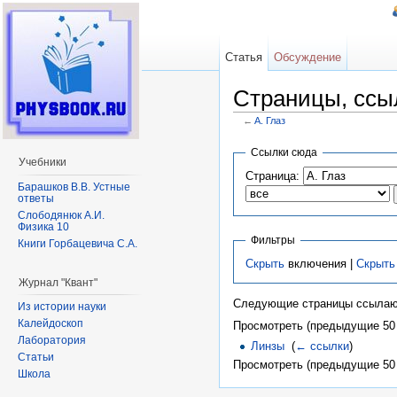
Статья
Обсуждение
Страницы, ссы
←
A. Глаз
Перейти к:
навигация
,
поиск
Ссылки сюда
Учебники
Страница:
Барашков В.В. Устные
ответы
Слободянюк А.И.
Физика 10
Фильтры
Книги Горбацевича С.А.
Скрыть
включения |
Скрыть
Журнал "Квант"
Следующие страницы ссылаю
Из истории науки
Калейдоскоп
Просмотреть (предыдущие 50 
Лаборатория
Линзы
‎
(
← ссылки
)
Статьи
Просмотреть (предыдущие 50 
Школа