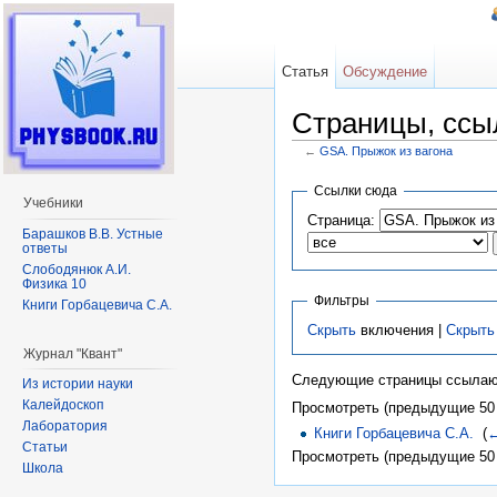
Статья
Обсуждение
Страницы, ссы
←
GSA. Прыжок из вагона
Перейти к:
навигация
,
поиск
Ссылки сюда
Учебники
Страница:
Барашков В.В. Устные
ответы
Слободянюк А.И.
Физика 10
Фильтры
Книги Горбацевича С.А.
Скрыть
включения |
Скрыть
Журнал "Квант"
Следующие страницы ссылаю
Из истории науки
Калейдоскоп
Просмотреть (предыдущие 50 
Лаборатория
Книги Горбацевича С.А.
‎
(
←
Статьи
Просмотреть (предыдущие 50 
Школа