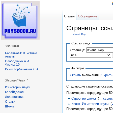
Статья
Обсуждение
Страницы, ссы
←
Kvant. Бор
Перейти к:
навигация
,
поиск
Ссылки сюда
Учебники
Страница:
Барашков В.В. Устные
ответы
Слободянюк А.И.
Физика 10
Фильтры
Книги Горбацевича С.А.
Скрыть
включения |
Скрыть
Журнал "Квант"
Следующие страницы ссылаю
Из истории науки
Калейдоскоп
Просмотреть (предыдущие 50 
Лаборатория
Строение атома
‎
(
← ссылк
Статьи
Квант. Из истории науки
‎
(
Школа
Просмотреть (предыдущие 50 