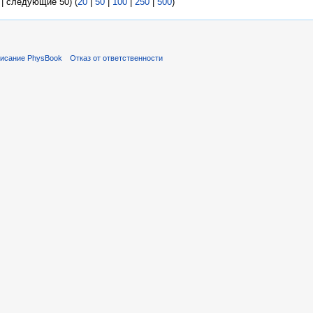
| следующие 50) (
20
|
50
|
100
|
250
|
500
)
исание PhysBook
Отказ от ответственности