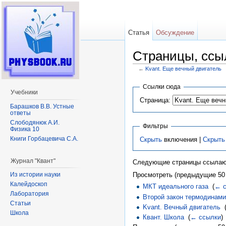
Статья
Обсуждение
Страницы, ссы
←
Kvant. Еще вечный двигатель
Перейти к:
навигация
,
поиск
Ссылки сюда
Учебники
Страница:
Барашков В.В. Устные
ответы
Слободянюк А.И.
Фильтры
Физика 10
Книги Горбацевича С.А.
Скрыть
включения |
Скрыть
Журнал "Квант"
Следующие страницы ссылаю
Из истории науки
Просмотреть (предыдущие 50 
Калейдоскоп
МКТ идеального газа
‎
(
← 
Лаборатория
Второй закон термодинами
Статьи
Kvant. Вечный двигатель
‎
Школа
Квант. Школа
‎
(
← ссылки
)