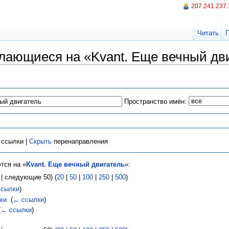
207.241.237
Читать
лающиеся на «Kvant. Еще вечный дв
Пространство имён:
ссылки |
Скрыть
перенаправления
тся на «
Kvant. Еще вечный двигатель
»:
| следующие 50) (
20
|
50
|
100
|
250
|
500
)
ссылки
)
ки
‎
(
← ссылки
)
(
← ссылки
)