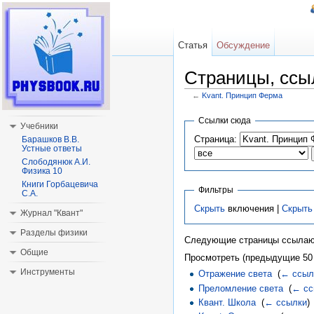
Статья
Обсуждение
Страницы, ссы
←
Kvant. Принцип Ферма
Перейти к:
навигация
,
поиск
Ссылки сюда
Учебники
Страница:
Барашков В.В.
Устные ответы
Слободянюк А.И.
Физика 10
Книги Горбацевича
Фильтры
С.А.
Скрыть
включения |
Скрыть
Журнал "Квант"
Разделы физики
Следующие страницы ссылаю
Общие
Просмотреть (предыдущие 50 
Инструменты
Отражение света
‎
(
← ссыл
Преломление света
‎
(
← сс
Квант. Школа
‎
(
← ссылки
)