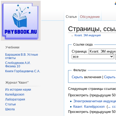
Статья
Обсуждение
Страницы, ссы
←
Kvant. ЭМ индукция
Перейти к:
навигация
,
поиск
Ссылки сюда
Учебники
Страница:
Барашков В.В. Устные
ответы
Слободянюк А.И.
Физика 10
Фильтры
Книги Горбацевича С.А.
Скрыть
включения |
Скрыть
Журнал "Квант"
Следующие страницы ссылаю
Из истории науки
Калейдоскоп
Просмотреть (предыдущие 50 
Лаборатория
Электромагнитная индукц
Статьи
Квант. Калейдоскоп
‎
(
← сс
Школа
Просмотреть (предыдущие 50 