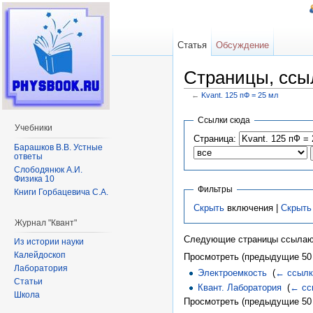
Статья
Обсуждение
Страницы, ссы
←
Kvant. 125 пФ = 25 мл
Перейти к:
навигация
,
поиск
Ссылки сюда
Учебники
Страница:
Барашков В.В. Устные
ответы
Слободянюк А.И.
Физика 10
Фильтры
Книги Горбацевича С.А.
Скрыть
включения |
Скрыть
Журнал "Квант"
Следующие страницы ссылаю
Из истории науки
Калейдоскоп
Просмотреть (предыдущие 50 
Лаборатория
Электроемкость
‎
(
← ссылк
Статьи
Квант. Лаборатория
‎
(
← сс
Школа
Просмотреть (предыдущие 50 