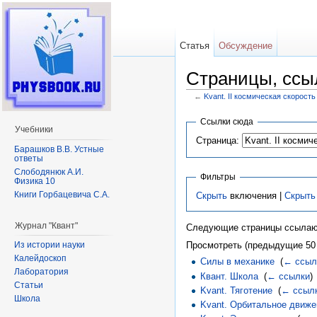
Статья
Обсуждение
Страницы, ссыл
←
Kvant. II космическая скорость
Перейти к:
навигация
,
поиск
Ссылки сюда
Учебники
Страница:
Барашков В.В. Устные
ответы
Слободянюк А.И.
Фильтры
Физика 10
Книги Горбацевича С.А.
Скрыть
включения |
Скрыть
Журнал "Квант"
Следующие страницы ссылаю
Из истории науки
Просмотреть (предыдущие 50 
Калейдоскоп
Силы в механике
‎
(
← ссыл
Лаборатория
Квант. Школа
‎
(
← ссылки
)
Статьи
Kvant. Тяготение
‎
(
← ссыл
Школа
Kvant. Орбитальное движе