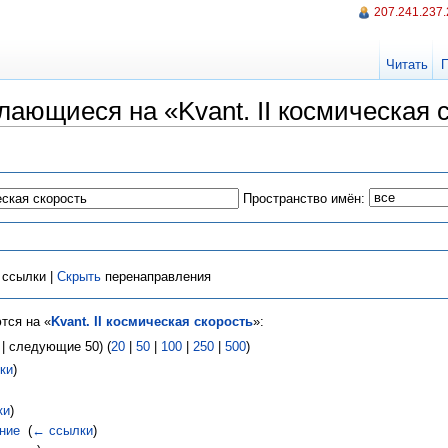
207.241.237
Читать
ающиеся на «Kvant. II космическая 
Пространство имён:
ссылки |
Скрыть
перенаправления
тся на «
Kvant. II космическая скорость
»:
| следующие 50) (
20
|
50
|
100
|
250
|
500
)
ки
)
ки
)
ние
‎
(
← ссылки
)