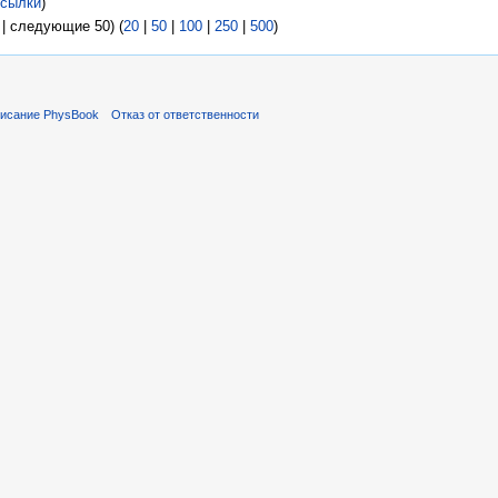
сылки
)
| следующие 50) (
20
|
50
|
100
|
250
|
500
)
исание PhysBook
Отказ от ответственности