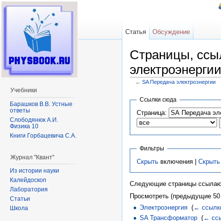
Статья
Обсуждение
Страницы, ссы
электроэнерги
←
SA Передача электроэнергии
Перейти к:
навигация
,
поиск
Учебники
Ссылки сюда
Барашков В.В. Устные
ответы
Страница:
Слободянюк А.И.
Физика 10
Книги Горбацевича С.А.
Фильтры
Журнал "Квант"
Скрыть
включения |
Скрыть
Из истории науки
Калейдоскоп
Следующие страницы ссылаю
Лаборатория
Просмотреть (предыдущие 50 
Статьи
Электроэнергия
‎
(
← ссылк
Школа
SA Трансформатор
‎
(
← сс