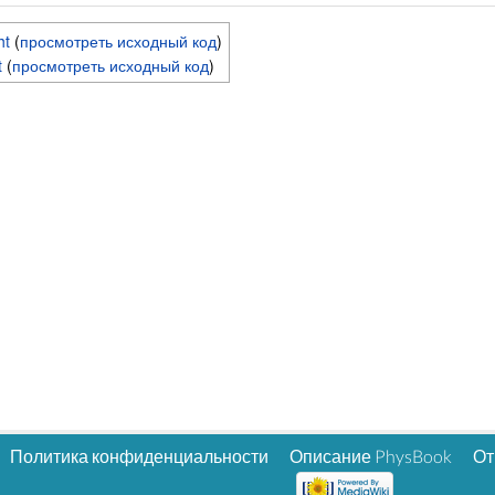
ht
(
просмотреть исходный код
)
t
(
просмотреть исходный код
)
Политика конфиденциальности
Описание PhysBook
От