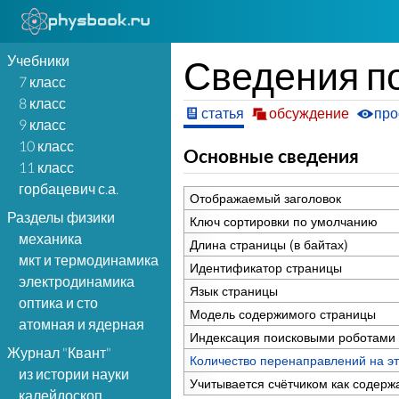
Учебники
Сведения п
7 класс
8 класс
статья
обсуждение
про
9 класс
10 класс
Основные сведения
11 класс
горбацевич с.а.
Отображаемый заголовок
Разделы физики
Ключ сортировки по умолчанию
механика
Длина страницы (в байтах)
мкт и термодинамика
Идентификатор страницы
электродинамика
Язык страницы
оптика и сто
Модель содержимого страницы
атомная и ядерная
Индексация поисковыми роботами
Журнал "Квант"
Количество перенаправлений на эт
из истории науки
Учитывается счётчиком как содерж
калейдоскоп