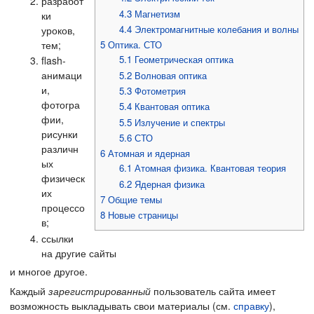
разработ
4.3
Магнетизм
ки
4.4
Электромагнитные колебания и волны
уроков,
тем;
5
Оптика. СТО
5.1
Геометрическая оптика
flash-
анимаци
5.2
Волновая оптика
и,
5.3
Фотометрия
фотогра
5.4
Квантовая оптика
фии,
5.5
Излучение и спектры
рисунки
5.6
СТО
различн
6
Атомная и ядерная
ых
6.1
Атомная физика. Квантовая теория
физическ
6.2
Ядерная физика
их
7
Общие темы
процессо
8
Новые страницы
в;
ссылки
на другие сайты
и многое другое.
Каждый
зарегистрированный
пользователь сайта имеет
возможность выкладывать свои материалы (см.
справку
),