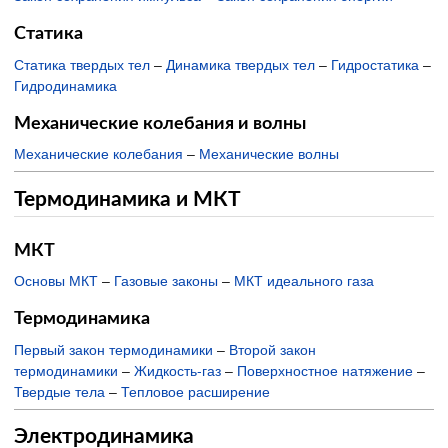
Статика
Статика твердых тел
–
Динамика твердых тел
–
Гидростатика
–
Гидродинамика
Механические колебания и волны
Механические колебания
–
Механические волны
Термодинамика и МКТ
МКТ
Основы МКТ
–
Газовые законы
–
МКТ идеального газа
Термодинамика
Первый закон термодинамики
–
Второй закон
термодинамики
–
Жидкость-газ
–
Поверхностное натяжение
–
Твердые тела
–
Тепловое расширение
Электродинамика