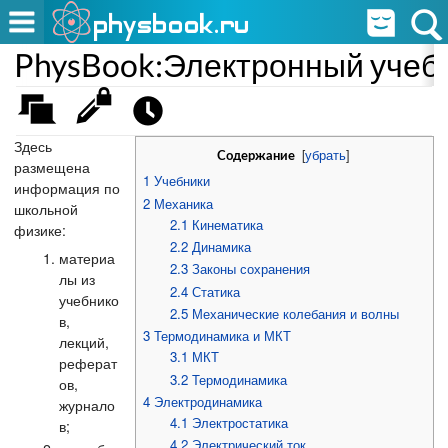
PhysBook:Электронный учеб
Здесь
[
убрать
]
Содержание
размещена
1
Учебники
информация по
2
Механика
школьной
2.1
Кинематика
физике:
2.2
Динамика
материа
2.3
Законы сохранения
лы из
2.4
Статика
учебнико
2.5
Механические колебания и волны
в,
3
Термодинамика и МКТ
лекций,
3.1
МКТ
реферат
3.2
Термодинамика
ов,
4
Электродинамика
журнало
4.1
Электростатика
в;
4.2
Электрический ток