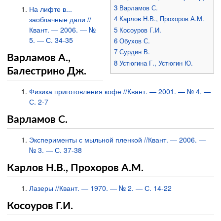
3
Варламов С.
На лифте в...
4
Карлов Н.В., Прохоров А.М.
заоблачные дали //
Квант. — 2006. — №
5
Косоуров Г.И.
5. — С. 34-35
6
Обухов С.
7
Сурдин В.
Варламов А.,
8
Устюгина Г., Устюгин Ю.
Балестрино Дж.
Физика приготовления кофе //Квант. — 2001. — № 4. —
С. 2-7
Варламов С.
Эксперименты с мыльной пленкой //Квант. — 2006. —
№ 3. — С. 37-38
Карлов Н.В., Прохоров А.М.
Лазеры //Квант. — 1970. — № 2. — С. 14-22
Косоуров Г.И.