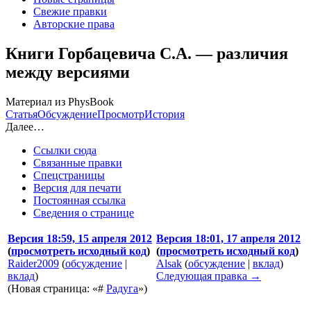
Свежие правки
Авторские права
Книги Горбацевича С.А. — различия
между версиями
Материал из PhysBook
Статья
Обсуждение
Просмотр
История
Далее…
Ссылки сюда
Связанные правки
Спецстраницы
Версия для печати
Постоянная ссылка
Сведения о странице
Версия 18:59, 15 апреля 2012
Версия 18:01, 17 апреля 2012
(
просмотреть исходный код
)
(
просмотреть исходный код
)
Raider2009
(
обсуждение
|
Alsak
(
обсуждение
|
вклад
)
вклад
)
Следующая правка →
(Новая страница: «#
Радуга
»)