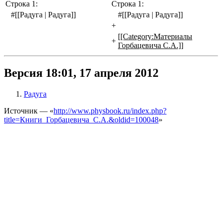
Строка 1:
Строка 1:
#[[Радуга | Радуга]]
#[[Радуга | Радуга]]
+
[[Category:Материалы
+
Горбацевича С.А.]]
Версия 18:01, 17 апреля 2012
Радуга
Источник — «
http://www.physbook.ru/index.php?
title=Книги_Горбацевича_С.А.&oldid=100048
»