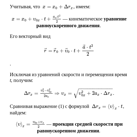
=
+
Δ
Учитывая, что
, имеем:
x
=
x
0
+
Δ
r
x
x
x
r
0
x
2
⋅
a
t
=
+
⋅
+
— кинематическое
уравнение
x
x
x
=
x
0
x
+
υ
0
x
⋅
υ
t
+
a
x
⋅
t
t
2
2
0
0
x
2
равноускоренного движения
.
Его векторный вид
2
⃗
⋅
a
t
⃗
⃗
⃗
=
+
⋅
+
r
r
→
=
r
r
→
0
+
υ
υ
→
0
t
⋅
t
+
a
→
⋅
t
2
2
0
0
2
.
Исключая из уравнений скорости и перемещения время
t
, получим:
−
−
−
−
−
−
−
−
−
−
−
−
2
2
√
−
υ
υ
2
0
x
Δ
=
⇒
=
+
2
⋅
Δ
.
x
Δ
r
r
x
=
υ
x
2
−
υ
0
x
2
2
a
x
⇒
υ
υ
x
=
υ
0
x
υ
2
+
2
a
x
⋅
Δ
a
r
x
.
r
x
x
x
x
0
2
x
a
x
Δ
=
⟨
⟩
⋅
Сравнивая выражение (1) с формулой
,
Δ
r
r
x
=
⟨
υ
⟩
x
υ
⋅
t
t
x
x
найдем:
+
υ
υ
0
⟨
⟩
=
—
проекция средней скорости при
x
x
⟨
υ
υ
⟩
x
=
υ
0
x
+
υ
x
2
2
x
равноускоренном движении
.