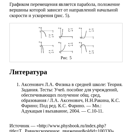
Графиком перемещения является парабола, положение
вершины которой зависит от направлений начальной
скорости и ускорения (рис. 5).
Рис. 5
Литература
Аксенович Л.А. Физика в средней школе: Теория.
Задания. Тесты: Учеб. пособие для учреждений,
обеспечивающих получение общ. сред,
образования / Л.А. Аксенович, Н.Н.Ракина, К.С.
Фарино; Под ред. К.С. Фарино. — Мн.:
Адукацыя i выхаванне, 2004. — C.10-11.
Источник — «
http://www.physbook.ru/index.php?
title=Т._Равноускоренное_движение&oldid=100330
»