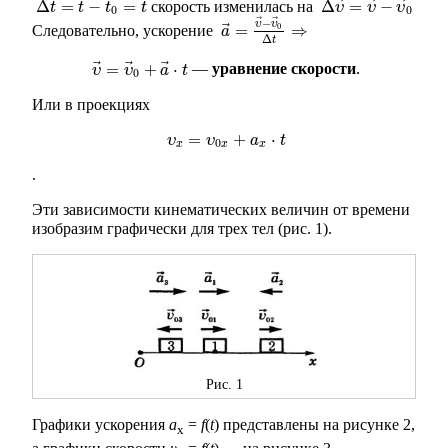
⃗
⃗
⃗
Δ
=
−
=
Δ
=
−
скорость изменилась на
Δ
t
=
t
−
t
0
=
t
Δ
υ
→
=
υ
→
−
υ
→
0
t
t
t
t
υ
υ
υ
0
0
⃗
⃗
−
υ
υ
⃗
0
=
⇒
Следовательно, ускорение
a
a
→
=
υ
→
−
υ
→
0
Δ
t
⇒
Δ
t
⃗
⃗
⃗
=
+
⋅
—
уравнение скорости
.
υ
υ
→
=
υ
υ
→
0
+
a
a
→
t
⋅
t
0
Или в проекциях
=
+
⋅
υ
υ
x
=
υ
υ
0
x
+
a
a
x
⋅
t
t
0
x
x
x
.
Эти зависимости кинематических величин от времени
изобразим графически для трех тел (рис. 1).
Рис. 1
Графики ускорения
a
=
f
(
t
) представлены на рисунке 2,
x