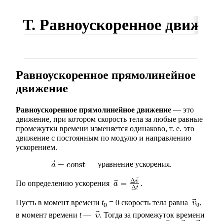
Т. Равноускоренное движен
Равноускоренное прямолинейное
движение
Равноускоренное прямолинейное движение
— это
движение, при котором скорость тела за любые равные
промежутки времени изменяется одинаково, т. е. это
движение с постоянным по модулю и направлению
ускорением.
⃗
=
const
— уравнение ускорения.
a
→
=
const
a
⃗
Δ
υ
⃗
=
По определению ускорения
.
a
→
=
Δ
υ
→
Δ
t
a
Δ
t
⃗
Пусть в момент времени
t
= 0 скорость тела равна
,
υ
→
0
υ
0
0
⃗
в момент времени
t
—
. Тогда за промежуток времени
υ
→
υ