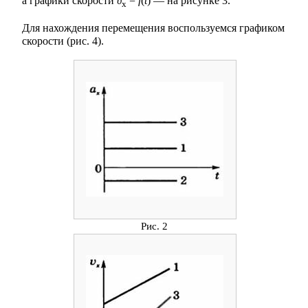
а графики скорости
υ
=
f
(
t
) — на рисунке 3.
x
Для нахождения перемещения воспользуемся графиком
скорости (рис. 4).
Рис. 2