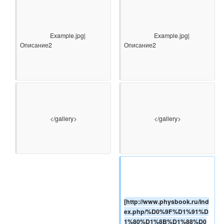
                    Example.jpg|
                    Example.jpg|
Описание2

Описание2

                    </gallery>

                    </gallery>

[http://www.physbook.ru/ind
ex.php/%D0%9F%D1%91%D
1%80%D1%8B%D1%88%D0