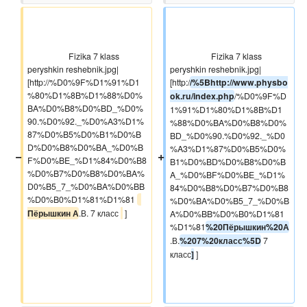
                    Fizika 7 klass 
                    Fizika 7 klass 
peryshkin reshebnik.jpg|
peryshkin reshebnik.jpg|
[http://%D0%9F%D1%91%D1
[http:/
/%5Bhttp://www.physbo
%80%D1%8B%D1%88%D0%
ok.ru/index.php
/%D0%9F%D
BA%D0%B8%D0%BD_%D0%
1%91%D1%80%D1%8B%D1
90.%D0%92._%D0%A3%D1%
%88%D0%BA%D0%B8%D0%
87%D0%B5%D0%B1%D0%B
BD_%D0%90.%D0%92._%D0
D%D0%B8%D0%BA_%D0%B
%A3%D1%87%D0%B5%D0%
−
+
F%D0%BE_%D1%84%D0%B8
B1%D0%BD%D0%B8%D0%B
%D0%B7%D0%B8%D0%BA%
A_%D0%BF%D0%BE_%D1%
D0%B5_7_%D0%BA%D0%BB
84%D0%B8%D0%B7%D0%B8
%D0%B0%D1%81%D1%81 
%D0%BA%D0%B5_7_%D0%B
Пёрышкин А
.В. 7 класс 
 ]

A%D0%BB%D0%B0%D1%81
%D1%81
%20Пёрышкин%20А
.В.
%207%20класс%5D
 7 
класс
]
 ]
