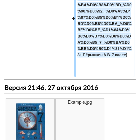
%BA%D0%B8%D0%BD_%D0
%90.%D0%92._%D0%A3%D1
+
%87%D0%B5%D0%B1%D0%
BD%D0%B8%D0%BA_%D0%
BF%D0%BE_%D1%84%D0%
B8%D0%B7%D0%B8%D0%B
A%D0%B5_7_%D0%BA%D0
%BB%D0%B0%D1%81%D1%
81 Пёрышкин А.В. 7 класс]
Версия 21:46, 27 октября 2016
Example.jpg