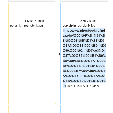
                    Fizika 7 klass 
                    Fizika 7 klass 
peryshkin reshebnik.jpg|  

peryshkin reshebnik.jpg| 
[
http://www.physbook.ru/ind
ex.php/%D0%9F%D1%91%D
1%80%D1%8B%D1%88%D0
%BA%D0%B8%D0%BD_%D0
%90.%D0%92._%D0%A3%D1
−
+
%87%D0%B5%D0%B1%D0%
BD%D0%B8%D0%BA_%D0%
BF%D0%BE_%D1%84%D0%
B8%D0%B7%D0%B8%D0%B
A%D0%B5_7_%D0%BA%D0
%BB%D0%B0%D1%81%D1%
81
 Пёрышкин А.В. 7 класс]
