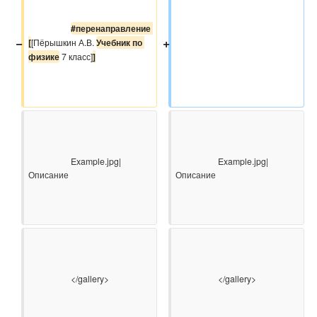
#перенаправление 
−
+
[
[Пёрышкин А.В. 
Учебник по 
физике
 7 класс]
]
                    Example.jpg|
                    Example.jpg|
Описание

Описание

                    </gallery>

                    </gallery>
