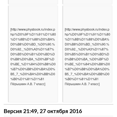
[http://www.physbook.ru/index.p
[http://www.physbook.ru/index.p
hp/%D0%9F%D1%91%D1%80
hp/%D0%9F%D1%91%D1%80
%D1%8B%D1%88%D0%BA%
%D1%8B%D1%88%D0%BA%
D0%B8%D0%BD_%D0%90.%
D0%B8%D0%BD_%D0%90.%
D0%92._%D0%A3%D1%87%
D0%92._%D0%A3%D1%87%
D0%B5%D0%B1%D0%BD%D
D0%B5%D0%B1%D0%BD%D
0%B8%D0%BA_%D0%BF%D
0%B8%D0%BA_%D0%BF%D
0%BE_%D1%84%D0%B8%D0
0%BE_%D1%84%D0%B8%D0
%B7%D0%B8%D0%BA%D0%
%B7%D0%B8%D0%BA%D0%
B5_7_%D0%BA%D0%BB%D0
B5_7_%D0%BA%D0%BB%D0
%B0%D1%81%D1%81 
%B0%D1%81%D1%81 
Пёрышкин А.В. 7 класс]

Пёрышкин А.В. 7 класс]

Версия 21:49, 27 октября 2016