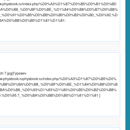
//www.physbook.ru/index.php/%D0%A3%D1%87%D0%B5%D0%B1%D0%BD
A%D0%B8_%D0%BF%D0%BE_%D1%84%D0%B8%D0%B7%D0%B8%
_%D0%91%D0%B5%D0%BB%D0%B0%D0%B3%D0%B0_%D0%92.%D
BA%D0%BB%D0%B0%D1%81%D1%81:  

://www.physbook.ruphysbook.ru/index.php/%D0%A3%D1%87%D0%B5%D0%
%B8%D0%BA%D0%B8_%D0%BF%D0%BE_%D1%84%D0%B8%D0%B
BA%D0%B8_%D0%93%D1%83%D1%80%D0%B5%D0%B2%D0%B8%
.%D0%95.7_%D0%BA%D0%BB%D0%B0%D1%81%D1%81 ]
