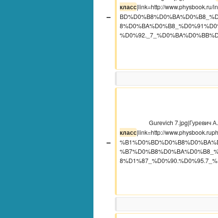
класс
|link=http://www.physboo
−
BD%D0%B8%D0%BA%D0%B8_%
8%D0%BA%D0%B8_%D0%91%D0
%D0%92._7_%D0%BA%D0%BB%D0
                    Gurevich 7.jpg|Гуревич 
класс
|link=http://www.physbook
−
%B1%D0%BD%D0%B8%D0%BA%
%B7%D0%B8%D0%BA%D0%B8_
8%D1%87_%D0%90.%D0%95.7_