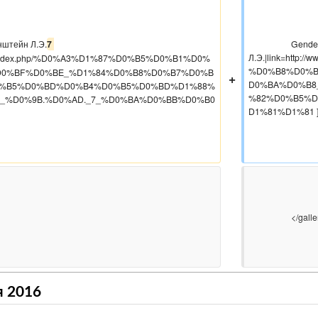
g|Генденштейн Л.Э.
7 
                    Gendenstein 7.jpg|Генденштейн 
Л.Э.|link=http
k.ru/index.php/%D0%A3%D1%87%D0%B5%D0%B1%D0%
%D0%B8%D0%B
D0%BF%D0%BE_%D1%84%D0%B8%D0%B7%D0%B
+
D0%BA%D0%B8
0%B5%D0%BD%D0%B4%D0%B5%D0%BD%D1%88%
%82%D0%B5%D
_%D0%9B.%D0%AD._7_%D0%BA%D0%BB%D0%B0
D1%81%D1%81 ]
                    </gallery>

я 2016