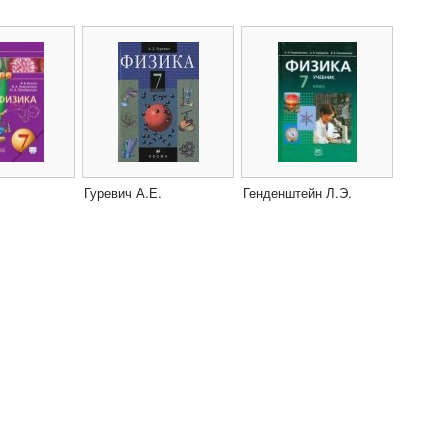
Гуревич А.Е.
Генденштейн Л.Э.