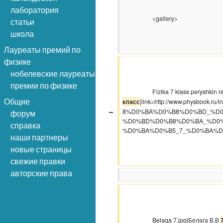
лаборатория
                    <gallery>

статьи
школа
Лауреаты премий по
физике
нобелевские лауреаты
премии по физике
                    Fizika 7 klass
Общие
класс
|link=http://www.physboo
−
8%D0%BA%D0%B8%D0%BD_%D0
форум
%D0%BD%D0%B8%D0%BA_%D0
справка
%D0%BA%D0%B5_7_%D0%BA%D
наши партнеры
новые страницы
свежие правки
авторские права
                    Belaga 7.jpg|Белага В.В 
7