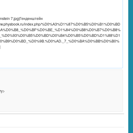
://www.physbook.ru/index.php/%D0%A3%D1%87%D0%B5%D0%B1%D0%BD
A%D0%B8_%D0%BF%D0%BE_%D1%84%D0%B8%D0%B7%D0%B8%
_%D0%93%D0%B5%D0%BD%D0%B4%D0%B5%D0%BD%D1%88%D1
0%B9%D0%BD_%D0%9B.%D0%AD._7_%D0%BA%D0%BB%D0%B0%

