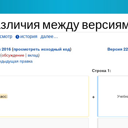
азличия между версия
смотр
история
далее…
я 2016
(
просмотреть исходный код
)
Версия 22
(
обсуждение
|
вклад
)
едыдущая правка
Строка 1:
+
ласс:
                    Учебники по физики 7  
