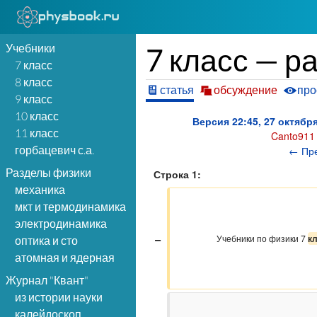
Учебники
7 класс — р
7 класс
8 класс
статья
обсуждение
про
9 класс
10 класс
Версия 22:45, 27 октябр
11 класс
Canto911
горбацевич с.а.
← Пр
Разделы физики
Строка 1:
механика
мкт и термодинамика
электродинамика
−
                    Учебники по физики 7 
к
оптика и сто
атомная и ядерная
Журнал "Квант"
из истории науки
калейдоскоп