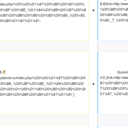
В.В|link=http:
k.ru/index.php/%D0%A3%D1%87%D0%B5%D0%B1%D0%
+
%D0%B8%D0%B
D0%BF%D0%BE_%D1%84%D0%B8%D0%B7%D0%B
D0%BA%D0%B8
%B5%D0%BB%D0%B0%D0%B3%D0%B0_%D0%92.
0%92._7_%D0%
%B0%D1%81%D1%81:  

А.Е.
7 
                    Gurevich 7.jpg|Гуревич 
А.Е.|link=http
.ruphysbook.ru/index.php/%D0%A3%D1%87%D0%B5%D0
+
B1%D0%BD%D0
D0%B8_%D0%BF%D0%BE_%D1%84%D0%B8%D0
7%D0%B8%D0%
%D0%93%D1%83%D1%80%D0%B5%D0%B2%D0%B
D1%87_%D0%90
%D0%BA%D0%BB%D0%B0%D1%81%D1%81 ]
