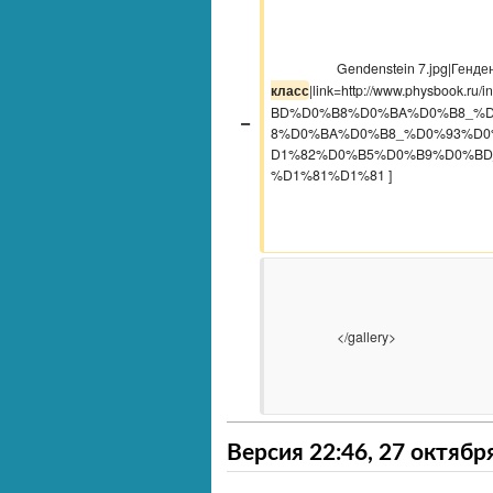
                    Gendenstein 7.jp
класс
|link=http://www.physboo
BD%D0%B8%D0%BA%D0%B8_%
−
8%D0%BA%D0%B8_%D0%93%D
D1%82%D0%B5%D0%B9%D0%BD
%D1%81%D1%81 ]

                    </gallery>

Версия 22:46, 27 октябр