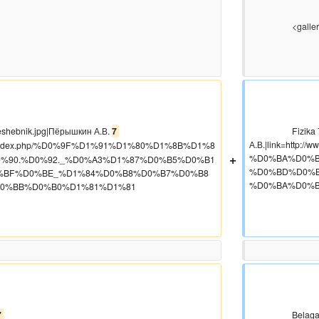
                    <gallery>

 peryshkin reshebnik.jpg|Пёрышкин А.В. 
7 
                    Fizika 7 klass peryshkin reshebnik.jpg|Пёрышкин 
А.В.|link=http
k.ru/index.php/%D0%9F%D1%91%D1%80%D1%8B%D1%8
+
%D0%BA%D0%B
%90.%D0%92._%D0%A3%D1%87%D0%B5%D0%B1
%D0%BD%D0%B
%BF%D0%BE_%D1%84%D0%B8%D0%B7%D0%B8
%D0%BA%D0%B
0%BB%D0%B0%D1%81%D1%81

 
                    Belaga 7.jpg|Белага 