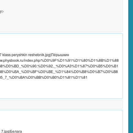
://www.physbook.ru/index.php/%D0%9F%D1%91%D1%80%D1%8B%D1%88
8%D0%BD_%D0%90.%D0%92._%D0%A3%D1%87%D0%B5%D0%B1
8%D0%BA_%D0%BF%D0%BE_%D1%84%D0%B8%D0%B7%D0%B8
5_7_%D0%BA%D0%BB%D0%B0%D1%81%D1%81
