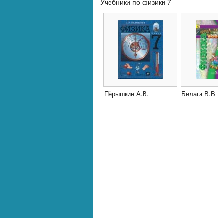
Учебники по физики 7
Пёрышкин А.В.
Белага В.В