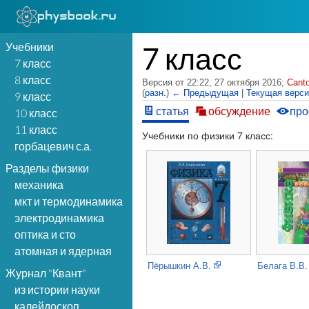
Учебники
7 класс
7 класс
8 класс
Версия от 22:22, 27 октября 2016;
Cant
(
разн.
)
← Предыдущая
|
Текущая верс
9 класс
статья
обсуждение
про
10 класс
11 класс
Учебники по физики 7 класс:
горбацевич с.а.
Разделы физики
механика
мкт и термодинамика
электродинамика
оптика и сто
атомная и ядерная
Пёрышкин А.В.
Белага В.В.
Журнал "Квант"
из истории науки
калейдоскоп