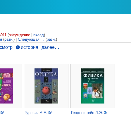
o911
(
обсуждение
|
вклад
)
ия
(
разн.
) |
Следующая →
(
разн.
)
смотр
история
далее…
Гуревич А.Е.
Генденштейн Л.Э.