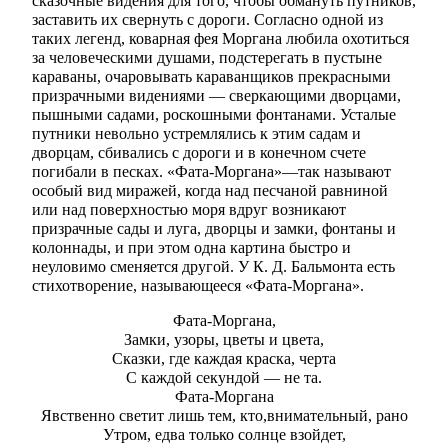
сказочные видения для того, чтобы обмануть путников,
заставить их свернуть с дороги. Согласно одной из
таких легенд, коварная фея Моргана любила охотиться
за человеческими душами, подстерегать в пустыне
караваны, очаровывать караванщиков прекрасными
призрачными видениями — сверкающими дворцами,
пышными садами, роскошными фонтанами. Усталые
путники невольно устремлялись к этим садам и
дворцам, сбивались с дороги и в конечном счете
погибали в песках. «Фата-Моргана»—так называют
особый вид миражей, когда над песчаной равниной
или над поверхностью моря вдруг возникают
призрачные сады и луга, дворцы и замки, фонтаны и
колоннады, и при этом одна картина быстро и
неуловимо сменяется другой. У К. Д. Бальмонта есть
стихотворение, называющееся «Фата-Моргана».
Фата-Моргана,
Замки, узоры, цветы и цвета,
Сказки, где каждая краска, черта
С каждой секундой — не та.
Фата-Моргана
Явственно светит лишь тем, кто,внимательный, рано
Утром, едва только солнце взойдет,