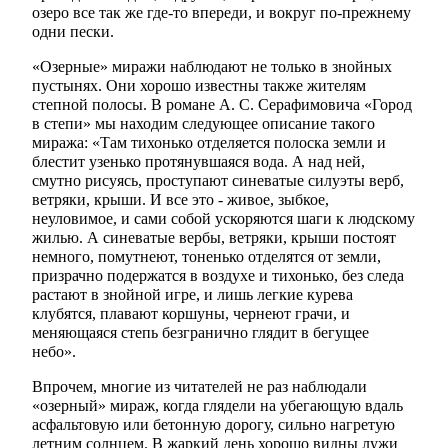
озеро все так же где-то впереди, и вокруг по-прежнему
одни пески.
«Озерные» миражи наблюдают не только в знойных
пустынях. Они хорошо известны также жителям
степной полосы. В романе А. С. Серафимовича «Город
в степи» мы находим следующее описание такого
миража: «Там тихонько отделяется полоска земли и
блестит узенько протянувшаяся вода. А над ней,
смутно рисуясь, проступают синеватые силуэты верб,
ветряки, крыши. И все это - живое, зыбкое,
неуловимое, и сами собой ускоряются шаги к людскому
жилью. А синеватые вербы, ветряки, крыши постоят
немного, помутнеют, тоненько отделятся от земли,
призрачно подержатся в воздухе и тихонько, без следа
растают в знойной игре, и лишь легкие курева
клубятся, плавают коршуны, чернеют грачи, и
меняющаяся степь безгранично глядит в бегущее
небо».
Впрочем, многие из читателей не раз наблюдали
«озерный» мираж, когда глядели на убегающую вдаль
асфальтовую или бетонную дорогу, сильно нагретую
летним солнцем. В жаркий день хорошо видны лужи