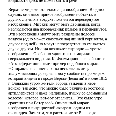
видимости здесь не может быть и речи.
Верхние миражи отличаются разнообразием. В одних
случаях они дают прямое изображение объекта, в
других случаях в воздухе появляется перевернутое
изображение. Миражи могут быть двойными, когда
наблюдаются два изображения: прямое и перевернутое.
Эти изображения могут быть разделены полосой
воздуха (одно может оказаться над линией горизонта, а
другое под ней), но могут непосредственно смыкаться
друг с другом. Иногда возникает еще одно — третье
изображение. Особенно удивительны миражи
сверхдальнего видения. К. Фламмарион в своей книге
«Атмосфера» описывает пример подобного миража:
«Опираясь на свидетельства нескольких лиц,
заслуживающих доверия, я могу сообщить про мираж,
который видели в городе Вервье (Бельгия) в июне 1815
г. Однажды утром жители города увидели в небе
войско, так ясно, что можно было различить костюмы
артиллеристов и даже, например, пушку со сломанным
колесом, которое, вот-вот отвалится... Это было утро
сражения при Ватерлоо!» Описанный мираж
изображен в виде цветной акварели одним из
очевидцев. Заметим, что расстояние от Вервье до