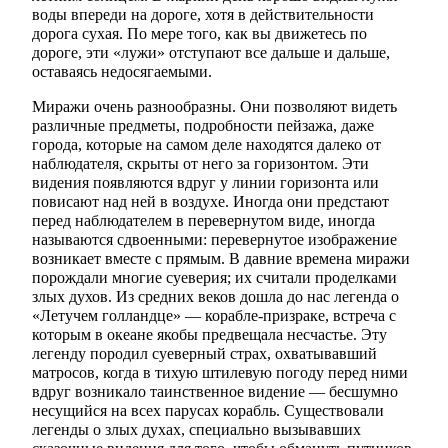
воды впереди на дороге, хотя в действительности
дорога сухая. По мере того, как вы движетесь по
дороге, эти «лужи» отступают все дальше и дальше,
оставаясь недосягаемыми.
Миражи очень разнообразны. Они позволяют видеть
различные предметы, подробности пейзажа, даже
города, которые на самом деле находятся далеко от
наблюдателя, скрыты от него за горизонтом. Эти
видения появляются вдруг у линии горизонта или
повисают над ней в воздухе. Иногда они предстают
перед наблюдателем в перевернутом виде, иногда
называются сдвоенными: перевернутое изображение
возникает вместе с прямым. В давние времена миражи
порождали многие суеверия; их считали проделками
злых духов. Из средних веков дошла до нас легенда о
«Летучем голландце» — корабле-призраке, встреча с
которым в океане якобы предвещала несчастье. Эту
легенду породил суеверный страх, охватывавший
матросов, когда в тихую штилевую погоду перед ними
вдруг возникало таинственное видение — бесшумно
несущийся на всех парусах корабль. Существовали
легенды о злых духах, специально вызывавших