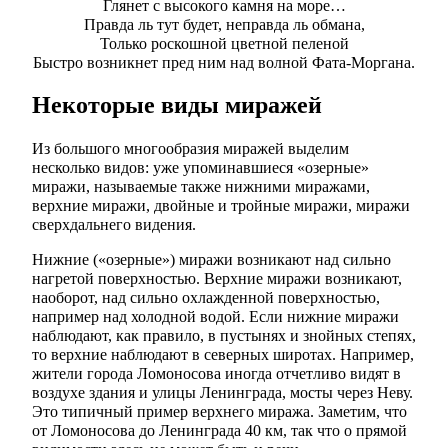
Глянет с высокого камня на море…
Правда ль тут будет, неправда ль обмана,
Только роскошной цветной пеленой
Быстро возникнет пред ним над волной Фата-Моргана.
Некоторые виды миражей
Из большого многообразия миражей выделим
несколько видов: уже упоминавшиеся «озерные»
миражи, называемые также нижними миражами,
верхние миражи, двойные и тройные миражи, миражи
сверхдальнего видения.
Нижние («озерные») миражи возникают над сильно
нагретой поверхностью. Верхние миражи возникают,
наоборот, над сильно охлажденной поверхностью,
например над холодной водой. Если нижние миражи
наблюдают, как правило, в пустынях и знойных степях,
то верхние наблюдают в северных широтах. Например,
жители города Ломоносова иногда отчетливо видят в
воздухе здания и улицы Ленинграда, мосты через Неву.
Это типичный пример верхнего миража. Заметим, что
от Ломоносова до Ленинграда 40 км, так что о прямой