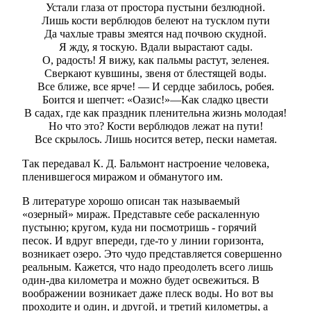
Устали глаза от простора пустыни безлюдной.
Лишь кости верблюдов белеют на тусклом пути
Да чахлые травы змеятся над почвою скудной.
Я жду, я тоскую. Вдали вырастают сады.
О, радость! Я вижу, как пальмы растут, зеленея.
Сверкают кувшины, звеня от блестящей воды.
Все ближе, все ярче! — И сердце забилось, робея.
Боится и шепчет: «Оазис!»—Как сладко цвести
В садах, где как праздник пленительна жизнь молодая!
Но что это? Кости верблюдов лежат на пути!
Все скрылось. Лишь носится ветер, пески наметая.
Так передавал К. Д. Бальмонт настроение человека,
пленившегося миражом и обманутого им.
В литературе хорошо описан так называемый
«озерный» мираж. Представьте себе раскаленную
пустыню; кругом, куда ни посмотришь - горячий
песок. И вдруг впереди, где-то у линии горизонта,
возникает озеро. Это чудо представляется совершенно
реальным. Кажется, что надо преодолеть всего лишь
один-два километра и можно будет освежиться. В
воображении возникает даже плеск воды. Но вот вы
проходите и один, и другой, и третий километры, а