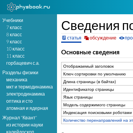
Учебники
Сведения п
7 класс
8 класс
статья
обсуждение
про
9 класс
10 класс
Основные сведения
11 класс
горбацевич с.а.
Отображаемый заголовок
Разделы физики
Ключ сортировки по умолчанию
механика
Длина страницы (в байтах)
мкт и термодинамика
Идентификатор страницы
электродинамика
Язык страницы
оптика и сто
Модель содержимого страницы
атомная и ядерная
Индексация поисковыми роботами
Журнал "Квант"
Количество перенаправлений на эт
из истории науки
калейдоскоп