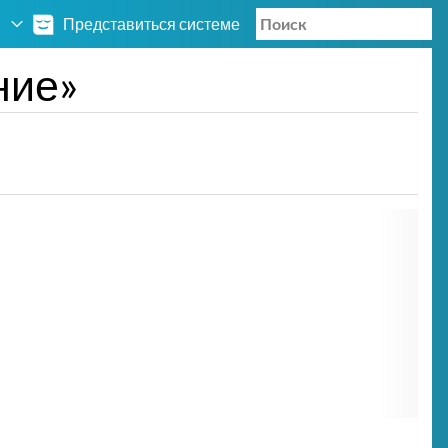
Представиться системе
ние»