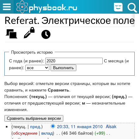
Referat. Электрическое поле
Просмотреть историю
С года (и ранее):
С месяца (и
ранее):
Выбор версий: отметьте версии страницы, которые вы хотите
сравнить, и нажмите
Сравнить
.
Пояснения:
(текущ.)
— отличия от текущей версии;
(пред.)
—
отличия от предшествующей версии;
м
— незначительные
изменения.
(текущ. |
пред.
)
20:33, 11 января 2010
‎
Alsak
(
обсуждение
|
вклад
)
‎
. .
(46 346 байтов)
(+99)
‎
. .