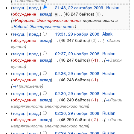
(
→
Составители
)
(
текущ.
|
пред.
)
21:48, 22 сентября 2009
‎
Ruslan
(
обсуждение
|
вклад
)
‎
м
. .
(46 247 байтов)
(0)
‎
. .
(«
Реферат. Электрическое поле
» переименована в
«
Referat. Электрическое поле
»)
(
текущ.
|
пред.
)
19:31, 29 ноября 2008
‎
Alsak
(
обсуждение
|
вклад
)
‎
. .
(46 247 байтов)
(0)
‎
. .
(
→
Закон
кулона
)
(
текущ.
|
пред.
)
02:37, 29 ноября 2008
‎
Ruslan
(
обсуждение
|
вклад
)
‎
. .
(46 247 байтов)
(-1)
‎
. .
(
→
Закон
кулона
)
(
текущ.
|
пред.
)
02:36, 29 ноября 2008
‎
Ruslan
(
обсуждение
|
вклад
)
‎
. .
(46 248 байтов)
(-1)
‎
. .
(
→
Приложение
)
(
текущ.
|
пред.
)
02:30, 29 ноября 2008
‎
Ruslan
(
обсуждение
|
вклад
)
‎
. .
(46 249 байтов)
(-1)
‎
. .
(
→
Линии
напряженности электрического поля
)
(
текущ.
|
пред.
)
02:30, 29 ноября 2008
‎
Ruslan
(
обсуждение
|
вклад
)
‎
. .
(46 250 байтов)
(-2)
‎
. .
(
→
Линии
напряженности электрического поля
)
(
текущ.
|
пред.
)
02:29, 29 ноября 2008
‎
Ruslan