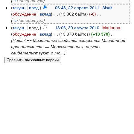
(
→
Литература
)
(
текущ.
|
пред.
)
06:48, 22 апреля 2011
‎
Alsak
(
обсуждение
|
вклад
)
‎
. .
(13 362 байта)
(-8)
‎
. .
(
→
Литература
)
(
текущ.
| пред.)
18:06, 30 августа 2010
‎
Marianna
(
обсуждение
|
вклад
)
‎
. .
(13 370 байтов)
(+13 370)
‎
. .
(Новая: == Магнитные свойства вещества. Магнитная
проницаемость == Многочисленные опыты
свидетельствуют о то...)