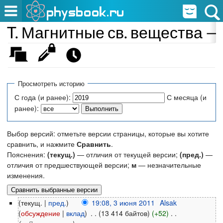
T. Магнитные св. вещества —
Просмотреть историю
С года (и ранее):
С месяца (и
ранее):
Выбор версий: отметьте версии страницы, которые вы хотите
сравнить, и нажмите
Сравнить
.
Пояснения:
(текущ.)
— отличия от текущей версии;
(пред.)
—
отличия от предшествующей версии;
м
— незначительные
изменения.
(текущ. |
пред.
)
19:08, 3 июня 2011
‎
Alsak
(
обсуждение
|
вклад
)
‎
. .
(13 414 байтов)
(+52)
‎
. .