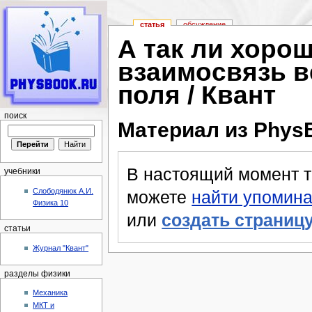
статья
обсуждение
А так ли хоро
взаимосвязь в
поля / Квант
поиск
Материал из Phys
Перейти к:
навигация
,
поиск
В настоящий момент те
учебники
Слободянюк А.И.
можете
найти упомина
Физика 10
или
создать страниц
статьи
Журнал "Квант"
разделы физики
Механика
МКТ и