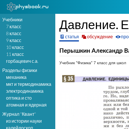
Учебники
Давление. 
7 класс
8 класс
статья
обсуждение
про
9 класс
10 класс
Перышкин Александр В
11 класс
горбацевич с.а.
Учебник "Физика" 7 класс для школ
Разделы физики
механика
мкт и термодинамика
электродинамика
оптика и сто
атомная и ядерная
Журнал "Квант"
из истории науки
калейдоскоп