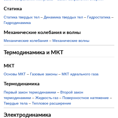
Статика
Статика твердых тел
–
Динамика твердых тел
–
Гидростатика
–
Гидродинамика
Механические колебания и волны
Механические колебания
–
Механические волны
Термодинамика и МКТ
МКТ
Основы МКТ
–
Газовые законы
–
МКТ идеального газа
Термодинамика
Первый закон термодинамики
–
Второй закон
термодинамики
–
Жидкость-газ
–
Поверхностное натяжение
–
Твердые тела
–
Тепловое расширение
Электродинамика