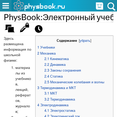
PhysBook:Электронный учеб
Здесь
[
убрать
]
Содержание
размещена
1
Учебники
информация по
2
Механика
школьной
2.1
Кинематика
физике:
2.2
Динамика
материа
2.3
Законы сохранения
лы из
2.4
Статика
учебнико
2.5
Механические колебания и волны
в,
3
Термодинамика и МКТ
лекций,
3.1
МКТ
реферат
3.2
Термодинамика
ов,
4
Электродинамика
журнало
4.1
Электростатика
в;
4.2
Электрический ток