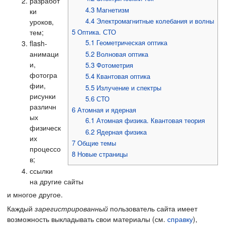
разработ
4.3
Магнетизм
ки
4.4
Электромагнитные колебания и волны
уроков,
тем;
5
Оптика. СТО
5.1
Геометрическая оптика
flash-
анимаци
5.2
Волновая оптика
и,
5.3
Фотометрия
фотогра
5.4
Квантовая оптика
фии,
5.5
Излучение и спектры
рисунки
5.6
СТО
различн
6
Атомная и ядерная
ых
6.1
Атомная физика. Квантовая теория
физическ
6.2
Ядерная физика
их
7
Общие темы
процессо
8
Новые страницы
в;
ссылки
на другие сайты
и многое другое.
Каждый
зарегистрированный
пользователь сайта имеет
возможность выкладывать свои материалы (см.
справку
),