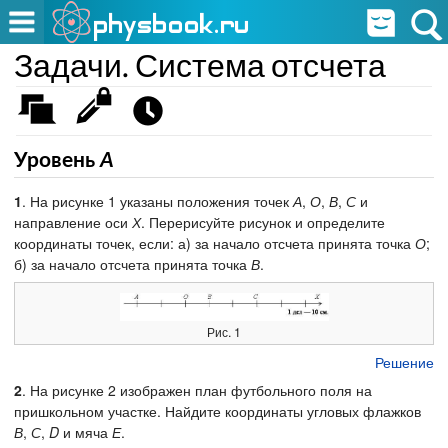
Задачи. Система отсчета
Уровень
А
1
. На рисунке 1 указаны положения точек
А
,
О
,
В
,
С
и
направление оси
Х
. Перерисуйте рисунок и определите
координаты точек, если: а) за начало отсчета принята точка
О
;
б) за начало отсчета принята точка
В
.
Рис. 1
Решение
2
. На рисунке 2 изображен план футбольного поля на
пришкольном участке. Найдите координаты угловых флажков
В
,
С
,
D
и мяча
Е
.