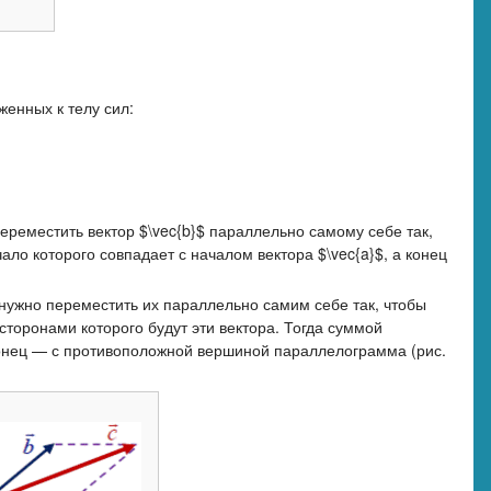
женных к телу сил:
о переместить вектор $\vec{b}$ параллельно самому себе так,
чало которого совпадает с началом вектора $\vec{a}$, а конец
) нужно переместить их параллельно самим себе так, чтобы
 сторонами которого будут эти вектора. Тогда суммой
а конец — с противоположной вершиной параллелограмма (рис.