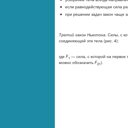
если равнодействующая сила рав
при решении задач закон чаще з
Третий закон Ньютона
. Силы, с 
соединяющей эти тела (рис. 4):
где
F
— сила, с которой на первое 
1
можно обозначить
F
).
21