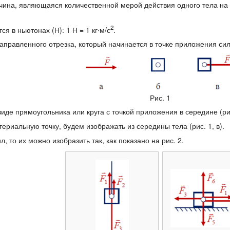
ина, являющаяся количественной мерой действия одного тела на др
2
ся в ньютонах (Н): 1 Н = 1 кг∙м/с
.
аправленного отрезка, который начинается в точке приложения сил
Рис. 1
де прямоугольника или круга с точкой приложения в середине (рис.
ериальную точку, будем изображать из середины тела (рис. 1, в).
л, то их можно изобразить так, как показано на рис. 2.