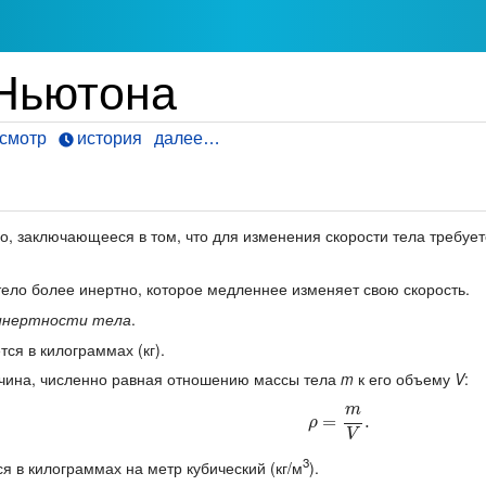
 Ньютона
смотр
история
далее…
, заключающееся в том, что для изменения скорости тела требует
тело более инертно, которое медленнее изменяет свою скорость.
инертности тела
.
тся в килограммах (кг).
чина, численно равная отношению массы тела
m
к его объему
V
:
m
ρ
=
=
m
V
.
.
ρ
V
3
я в килограммах на метр кубический (кг/м
).