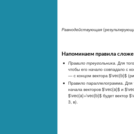
Равнодействующая
(результирующая
Напоминаем правила сложен
Правило треугольника
. Для тог
чтобы его начало совпадало с кон
— с концом вектора $\vec{b}$ (рис
Правило параллелограмма. Для то
начала векторов $\vec{a}$ и $\v
$\vec{a}+\vec{b}$ будет вектор 
3, в).