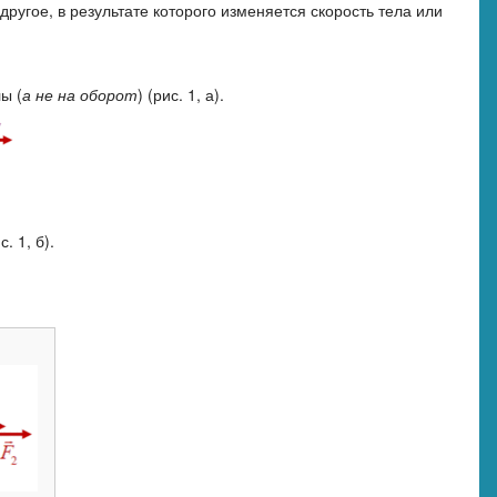
угое, в результате которого изменяется скорость тела или
ы (
а не на оборот
) (рис. 1, а).
 1, б).