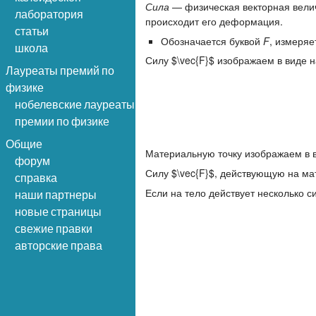
Сила
— физическая векторная велич
лаборатория
происходит его деформация.
статьи
Обозначается буквой
F
, измеряет
школа
Силу $\vec{F}$ изображаем в виде н
Лауреаты премий по
физике
нобелевские лауреаты
премии по физике
Общие
Материальную точку изображаем в ви
форум
Силу $\vec{F}$, действующую на мат
справка
Если на тело действует несколько си
наши партнеры
новые страницы
свежие правки
авторские права