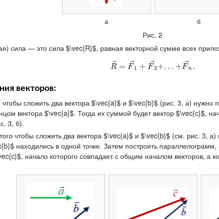
а
б
Рис. 2
) сила — это сила $\vec{R}$, равная векторной сумме всех прило
⃗
⃗
⃗
⃗
R
→
=
=
F
→
1
+
+
F
→
+
2
+
.
.
.
.
.
.
+
+
F
→
n
.
.
R
F
F
F
1
2
n
ия векторов:
о чтобы сложить два вектора $\vec{a}$ и $\vec{b}$ (рис. 3, а) нужн
цом вектора $\vec{a}$. Тогда их суммой будет вектор $\vec{c}$, на
. 3, б).
го чтобы сложить два вектора $\vec{a}$ и $\vec{b}$ (см. рис. 3, а
ec{b}$ находились в одной точке. Затем построить параллелограмм,
$\vec{c}$, начало которого совпадает с общим началом векторов, 