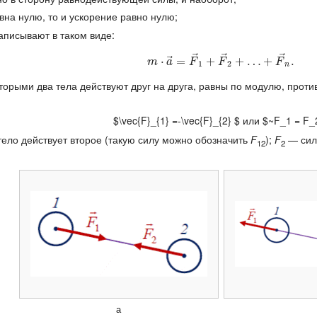
на нулю, то и ускорение равно нулю;
аписывают в таком виде:
⃗
⃗
⃗
⃗
m
⋅
⋅
a
→
=
=
F
→
1
+
+
F
→
2
+
+
…
…
+
F
+
→
n
.
.
m
a
F
F
F
1
2
n
которыми два тела действуют друг на друга, равны по модулю, про
$\vec{F}_{1} =-\vec{F}_{2} $ или $~F_1 = F_
тело действует второе (такую силу можно обозначить
F
);
F
— сила
12
2
а