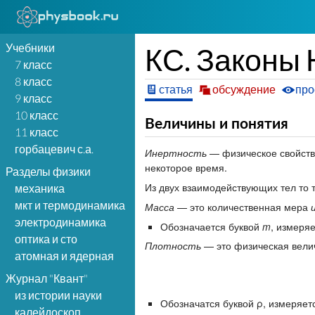
Учебники
КС. Законы
7 класс
8 класс
статья
обсуждение
про
9 класс
10 класс
Величины и понятия
11 класс
горбацевич с.а.
Инертность
— физическое свойство
некоторое время.
Разделы физики
Из двух взаимодействующих тел то 
механика
мкт и термодинамика
Масса
— это количественная мера
электродинамика
Обозначается буквой
m
, измеряе
оптика и сто
Плотность
— это физическая вели
атомная и ядерная
Журнал "Квант"
из истории науки
Обозначатся буквой ρ, измеряетс
калейдоскоп