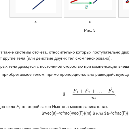
а
б
Рис. 3
т такие системы отсчета, относительно которых поступательно дв
ют другие тела (или действие других тел скомпенсировано).
орых тела движутся с постоянной скоростью при компенсации внеш
е, приобретаемое телом, прямо пропорционально равнодействующей
⃗
⃗
⃗
+
+
…
+
F
F
F
1
2
n
⃗
a
→
=
=
F
→
1
+
F
→
2
+
…
+
F
→
n
m
.
.
a
m
одна сила
F
, то второй закон Ньютона можно записать так:
$\vec{a}=\dfrac{\vec{F}}{m} $ или $a=\dfrac{F}{
но в сторону равнодействующей силы, и наоборот;