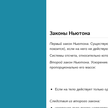
Законы Ньютона
Первый закон Ньютона
. Существую
покоится), если на него не действу
Системы отсчета, относительно кот
Второй закон Ньютона
. Ускорени
пропорционально его массе:
Если на тело действует только 
Следствия из второго закона:
ускорение тела всегда направле