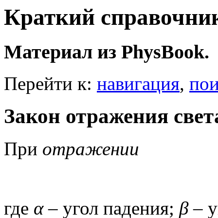
Краткий справочник
Материал из PhysBook.
Перейти к:
навигация
,
пои
Закон отражения свет
При
отражении
где
α
– угол падения;
β
– у