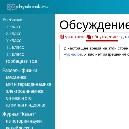
Учебники
Обсуждение 
7 класс
8 класс
участник
обсуждение
да
9 класс
10 класс
В настоящее время на этой стран
журналов
.
У вас нет разрешения с
11 класс
горбацевич с.а.
Разделы физики
механика
мкт и термодинамика
электродинамика
оптика и сто
атомная и ядерная
Журнал "Квант"
из истории науки
калейдоскоп