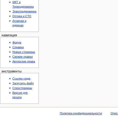
МКТ и
Термодинамика
Электродинамика
Оптика и СТО
Атомная и
ядерная
навигация
Форум
Справка
Новые страницы
Свежие правки
Авторские права
инструменты
Ссылки сюда
Загрузить файл
Спецстраницы
Версия для
печати
Политика конфиденциальности
Опис