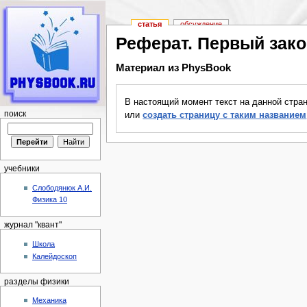
статья
обсуждение
Реферат. Первый зак
Материал из PhysBook
Перейти к:
навигация
,
поиск
В настоящий момент текст на данной стра
поиск
или
создать страницу с таким названием
учебники
Слободянюк А.И.
Физика 10
журнал "квант"
Школа
Калейдоскоп
разделы физики
Механика