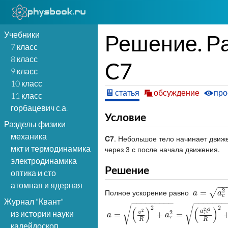
Учебники
Решение. Р
7 класс
8 класс
C7
9 класс
10 класс
статья
обсуждение
про
11 класс
горбацевич с.а.
Условие
Разделы физики
механика
C7
. Небольшое тело начинает движ
мкт и термодинамика
через 3 с после начала движения.
электродинамика
Решение
оптика и сто
атомная и ядерная
−
−
2
Полное ускорение равно
√
a
=
=
a
c
2
+
a
τ
a
a
c
Журнал "Квант"
−
−
−
−
−
−
−
−
−
−
−
−
−
−
−
−
√
√
2
2
(
)
(
)
2
2
2
a
t
2
из истории науки
υ
a
=
=
(
υ
2
R
)
2
+
a
τ
2
=
+
(
a
τ
2
t
2
=
R
)
2
+
a
τ
2
=
a
τ
⋅
(
a
τ
a
a
τ
R
R
калейдоскоп