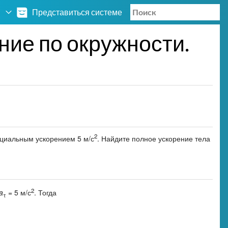
Представиться системе
ие по окружности.
2
нциальным ускорением 5 м/с
. Найдите полное ускорение тела
2
a
= 5 м/с
. Тогда
τ