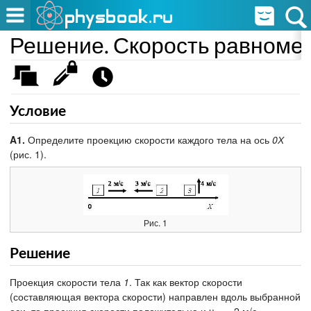
Решение. Скорость равномер
Условие
A1.
Определите проекцию скорости каждого тела на ось
0Х
(рис. 1).
Рис. 1
Решение
Проекция скорости тела
1
. Так как вектор скорости
(составляющая вектора скорости) направлен вдоль выбранной
оси, то проекция скорости положительна и υ
= 2 м/с.