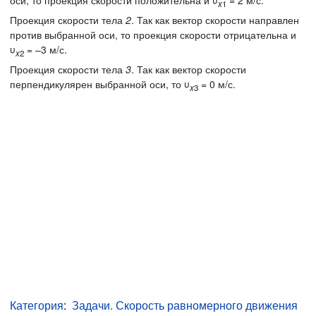
x
1
Проекция скорости тела
2
. Так как вектор скорости направлен
против выбранной оси, то проекция скорости отрицательна и
υ
= –3 м/с.
x
2
Проекция скорости тела
3
. Так как вектор скорости
перпендикулярен выбранной оси, то υ
= 0 м/с.
x
3
Категория
:
Задачи. Скорость равномерного движения