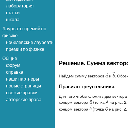
лаборатория
статьи
школа
Лауреаты премий по
физике
нобелевские лауреаты
премии по физике
Общие
Решение. Сумма векторо
форум
справка
⃗
⃗
Найдем сумму векторов
и
. Обо
a
→
b
→
a
b
наши партнеры
новые страницы
Правило треугольника.
свежие правки
Для того чтобы сложить два вектора
авторские права
⃗
концом вектора
(точка
A
на рис. 2,
a
→
a
⃗
концом вектора
(точка
C
на рис. 2, 
b
→
b