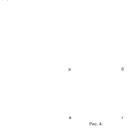
а б
в г
Рис. 4.