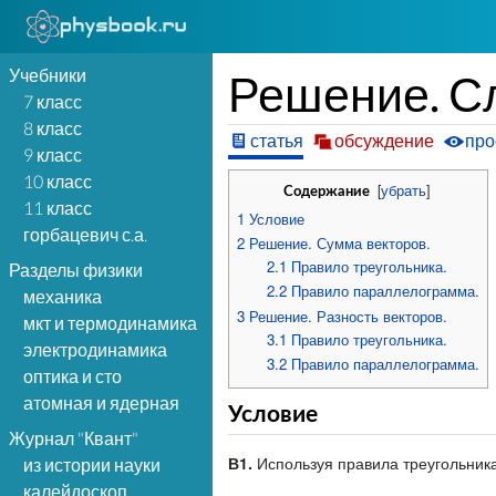
Учебники
Решение. С
7 класс
8 класс
статья
обсуждение
про
9 класс
10 класс
[
убрать
]
Содержание
11 класс
1
Условие
горбацевич с.а.
2
Решение. Сумма векторов.
2.1
Правило треугольника.
Разделы физики
2.2
Правило параллелограмма.
механика
3
Решение. Разность векторов.
мкт и термодинамика
3.1
Правило треугольника.
электродинамика
3.2
Правило параллелограмма.
оптика и сто
атомная и ядерная
Условие
Журнал "Квант"
В1.
Используя правила треугольника
из истории науки
калейдоскоп