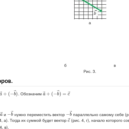
а
б в
Рис. 3.
оров.
⃗
⃗
⃗
⃗
⃗
. Обозначим
a
→
+
+
(
(
−
−
b
→
)
)
a
→
+
+
(
(
−
−
b
→
)
)
=
=
c
→
a
b
a
b
c
⃗
⃗
⃗
и
нужно переместить вектор
параллельно самому себе (рис
a
→
−
−
b
→
−
−
b
→
a
b
b
⃗
4, а). Тогда их суммой будет вектор
(рис. 4, г), начало которого 
c
→
c
, в).