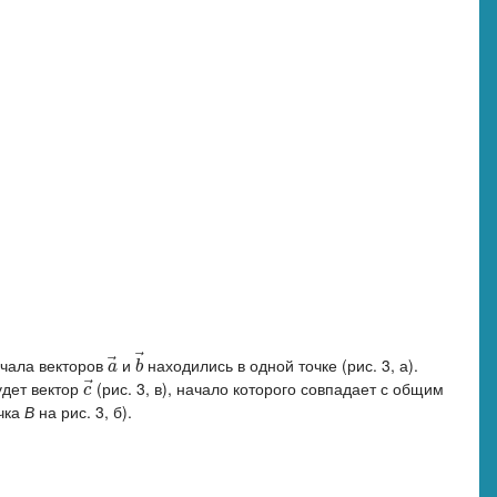
⃗
⃗
ачала векторов
и
находились в одной точке (рис. 3, а).
a
→
b
→
a
b
⃗
удет вектор
(рис. 3, в), начало которого совпадает с общим
c
→
c
очка
В
на рис. 3, б).