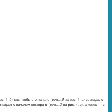
. 4, б) так, чтобы его начало (точка
B
на рис. 4, а) совпадало
⃗
совпадает с началом вектора
(точка
D
на рис. 4, в), а конец — с
a
→
a