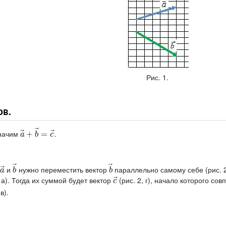
Рис. 1.
в.
⃗
⃗
⃗
значим
.
a
→
+
+
b
→
=
=
c
→
a
b
c
⃗
⃗
⃗
и
нужно переместить вектор
параллельно самому себе (рис. 2,
a
→
b
→
b
→
a
b
b
⃗
 а). Тогда их суммой будет вектор
(рис. 2, г), начало которого со
c
→
c
в).