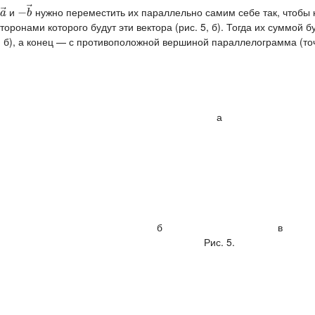
⃗
⃗
и
нужно переместить их параллельно самим себе так, чтобы
a
→
−
−
b
→
a
b
оронами которого будут эти вектора (рис. 5, б). Тогда их суммой б
, б), а конец — с противоположной вершиной параллелограмма (т
а
б в
Рис. 5.