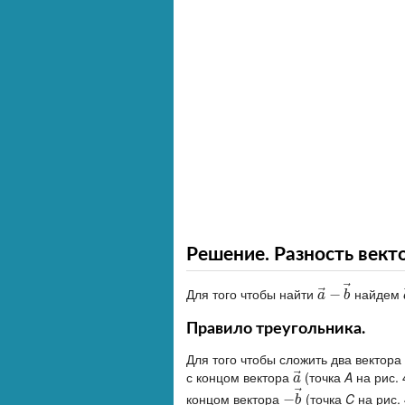
Решение. Разность вект
⃗
⃗
Для того чтобы найти
найдем
a
→
−
−
b
→
a
b
Правило треугольника.
Для того чтобы сложить два вектора
⃗
с концом вектора
(точка
A
на рис. 
a
→
a
⃗
концом вектора
(точка
C
на рис. 4
−
−
b
→
b