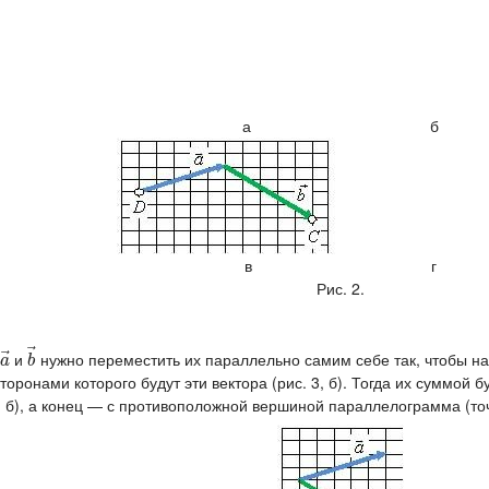
а б
в г
Рис. 2.
⃗
⃗
и
нужно переместить их параллельно самим себе так, чтобы н
a
→
b
→
a
b
оронами которого будут эти вектора (рис. 3, б). Тогда их суммой б
, б), а конец — с противоположной вершиной параллелограмма (т