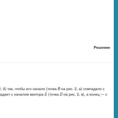
Решение
 б) так, чтобы его начало (точка
B
на рис. 2, а) совпадало с
⃗
впадает с началом вектора
(точка
D
на рис. 2, в), а конец — с
a
→
a