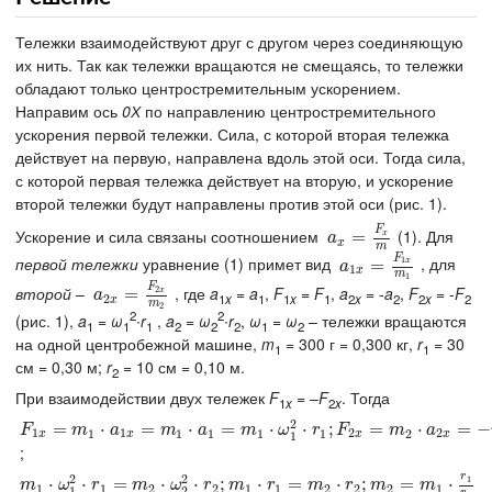
Тележки взаимодействуют друг с другом через соединяющую
их нить. Так как тележки вращаются не смещаясь, то тележки
обладают только центростремительным ускорением.
Направим ось
0Х
по направлению центростремительного
ускорения первой тележки. Сила, с которой вторая тележка
действует на первую, направлена вдоль этой оси. Тогда сила,
с которой первая тележка действует на вторую, и ускорение
второй тележки будут направлены против этой оси (рис. 1).
F
Ускорение и сила связаны соотношением
(1). Для
a
x
=
=
F
x
m
x
a
x
m
F
первой тележки
уравнение (1) примет вид
, для
1
a
1
x
=
=
F
1
x
m
1
x
a
1
x
m
1
F
второй
–
, где
a
=
a
,
F
=
F
,
a
= -
a
,
F
= -
F
2
a
2
x
=
=
F
2
x
m
2
x
a
1
x
1
1
x
1
2
x
2
2
x
2
2
x
m
2
2
2
(рис. 1),
a
=
ω
∙
r
,
a
=
ω
∙
r
,
ω
=
ω
– тележки вращаются
1
1
1
2
2
2
1
2
на одной центробежной машине,
m
= 300 г = 0,300 кг,
r
= 30
1
1
см = 0,30 м;
r
= 10 см = 0,10 м.
2
При взаимодействии двух тележек
F
= –
F
. Тогда
1
x
2
x
2
F
1
x
=
=
m
1
⋅
a
1
x
⋅
=
m
1
⋅
=
a
1
=
m
1
⋅
⋅
ω
1
2
=
⋅
r
1
;
F
2
x
⋅
=
m
2
⋅
⋅
a
2
x
;
=
−
m
2
=
⋅
a
2
=
−
m
⋅
2
⋅
ω
2
=
2
⋅
r
−
2
F
m
a
m
a
m
ω
r
F
m
a
1
1
1
1
1
1
1
2
2
2
x
x
x
x
1
;
r
2
2
1
m
1
⋅
ω
⋅
1
2
⋅
r
⋅
1
=
m
=
2
⋅
ω
2
2
⋅
⋅
r
2
;
m
⋅
1
⋅
r
1
;
=
m
2
⋅
⋅
r
2
;
m
=
2
=
m
1
⋅
r
⋅
1
r
2
;
=
⋅
m
ω
r
m
ω
r
m
r
m
r
m
m
1
1
2
2
1
1
2
2
2
1
1
2