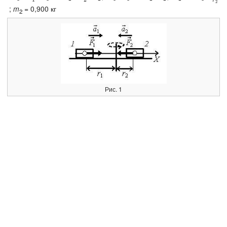
r
2
;
m
= 0,900 кг
2
Рис. 1