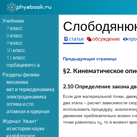
Учебники
Слободянюк 
7 класс
8 класс
статья
обсуждение
про
9 класс
10 класс
11 класс
Предыдующая страница
горбацевич с.а.
§2. Кинематическое оп
Разделы физики
механика
2.10 Определение закона д
мкт и термодинамика
Если для материальной точки, движ
электродинамика
два этапа – расчет зависимости ск
оптика и сто
использовать процедуру, аналогич
атомная и ядерная
движение приблизительно можно счи
Журнал "Квант"
точки равнялась
υ
, то в момент вр
0
из истории науки
калейдоскоп