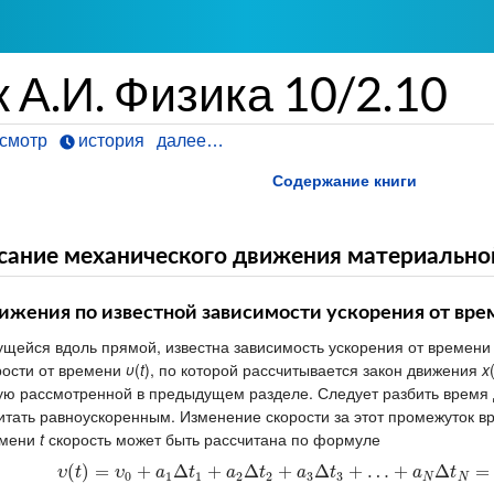
А.И. Физика 10/2.10
смотр
история
далее…
Содержание книги
исание механического движения материально
вижения по известной зависимости ускорения от вре
ущейся вдоль прямой, известна зависимость ускорения от времен
орости от времени
υ
(
t
), по которой рассчитывается закон движения
x
ную рассмотренной в предыдущем разделе. Следует разбить время
тать равноускоренным. Изменение скорости за этот промежуток в
емени
t
скорость может быть рассчитана по формуле
υ
(
(
t
)
)
=
υ
=
0
+
a
1
Δ
+
t
1
+
a
Δ
2
Δ
t
2
+
+
a
3
Δ
Δ
t
3
+
…
+
+
a
N
Δ
Δ
t
N
=
+
υ
0
+
…
∑
i
=
+
1
N
a
i
Δ
Δ
t
i
=
υ
t
υ
a
t
a
t
a
t
a
t
0
1
1
2
2
3
3
N
N