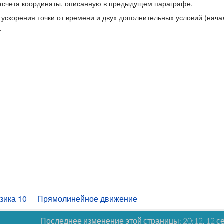
асчета координаты, описанную в предыдущем параграфе.
 ускорения точки от времени и двух дополнительных условий (нача
.
зика 10
Прямолинейное движение
Последнее изменение этой страницы: 20:12, 12 с