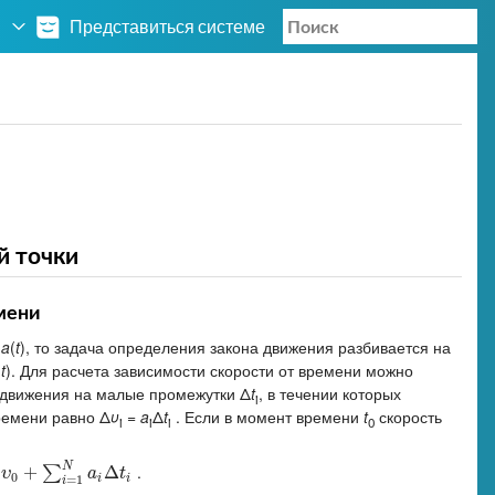
Представиться системе
й точки
мени
и
a
(
t
), то задача определения закона движения разбивается на
(
t
). Для расчета зависимости скорости от времени можно
 движения на малые промежутки Δ
t
, в течении которых
i
ремени равно Δ
υ
=
a
Δ
t
. Если в момент времени
t
скорость
i
i
i
0
N
.
+
Δ
∑
υ
a
t
0
i
i
=
1
i