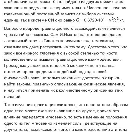
этой величины не может быть найдено из других физических
законов и определено экспериментально. Численное значение
гравитационной постоянной зависит от выбора системы
-11
2
2
единиц, так в системе СИ оно равно
G
= 6,6720·10
м
/с
·кг.
Вопрос о природе гравитационного взаимодействия является
чрезвычайно сложным. Сам И.Ньютон на этот вопрос давал
лаконичный ответ: «Гипотез не измышляю», тем самым,
отказываясь даже рассуждать на эту тему. Достаточно того, что
закон всемирного тяготения с высокой степенью точности
количественно описывает гравитационное взаимодействия.
Громадные успехи ньютоновской механики почти на два
столетия предопределили подобный подход ко всей
физической науке, не только механике: достаточно открыть,
найти законы, правильно описывающие физические явления,
и научиться применять их к количественному описанию этих
явлений.
Так в изучении гравитации считалось, что непонятным образом
одно тело может оказывать влияние на другое, причем это
влияние передается мгновенно, то есть изменение положения
одного из тел мгновенно изменяет силы, действующие на
другие тела, независимо от того, на каком расстоянии эти тела