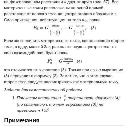
на фиксированном расстоянии
a
друг от друга (рис. 57). Все
материальные точки расположены на одной прямой,
расстояние от первого тела до центра второго обозначим
r
.
Сила притяжения, действующая на тело
m
, равна
0
m
m
m
m
. (3)
0
0
F
0
=
=
G
m
m
0
(
r
+
a
2
)
2
+
+
G
m
m
0
(
r
−
a
2
)
2
F
G
G
0
2
2
(
)
(
)
a
a
+
−
r
r
2
2
Если же соединить материальные точки, составляющие второе
тело, в одну, массой 2
m
, расположенную в центре тела, то
сила взаимодействия будет равна
2
m
m
′
. (4)
0
F
0
′
=
=
G
2
m
m
0
r
2
F
G
0
2
r
что отличается от выражения (3). Только при
r
>>
a
выражение
(3) переходит в формулу (2). Заметьте, что в этом случае
второе тело следует рассматривать как материальную точку.
Задание для самостоятельной работы.
a
При каком отношении
погрешность формулы (4)
a
r
r
(по сравнению с точным выражением (3)) не
превышает 1%?
Примечания