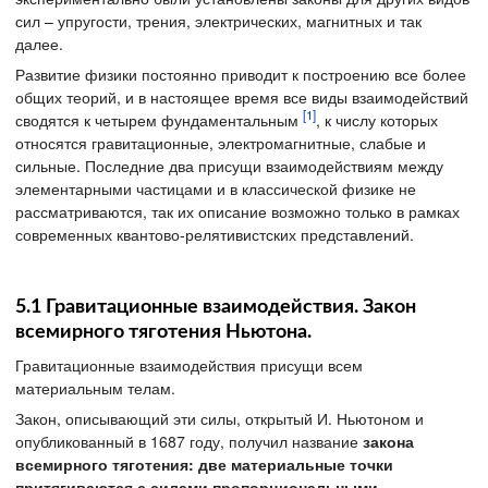
сил – упругости, трения, электрических, магнитных и так
далее.
Развитие физики постоянно приводит к построению все более
общих теорий, и в настоящее время все виды взаимодействий
[1]
сводятся к четырем фундаментальным
, к числу которых
относятся гравитационные, электромагнитные, слабые и
сильные. Последние два присущи взаимодействиям между
элементарными частицами и в классической физике не
рассматриваются, так их описание возможно только в рамках
современных квантово-релятивистских представлений.
5.1 Гравитационные взаимодействия. Закон
всемирного тяготения Ньютона.
Гравитационные взаимодействия присущи всем
материальным телам.
Закон, описывающий эти силы, открытый И. Ньютоном и
опубликованный в 1687 году, получил название
закона
всемирного тяготения: две материальные точки
притягиваются с силами пропорциональными