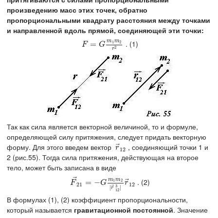
произведению масс этих точек, обратно
пропорциональными квадрату расстояния между точками
и направленной вдоль прямой, соединяющей эти точки:
m
m
. (1)
1
2
F
=
G
=
m
1
m
2
r
2
F
G
2
r
Так как сила является векторной величиной, то и формуле,
определяющей силу притяжения, следует придать векторную
⃗
форму. Для этого введем вектор
, соединяющий точки 1 и
r
→
12
r
12
2 (рис.55). Тогда сила притяжения, действующая на второе
тело, может быть записана в виде
⃗
m
m
⃗
. (2)
1
2
F
→
21
=
=
−
−
G
m
1
m
2
|
r
→
12
3
|
r
→
12
F
G
r
21
12
⃗
3
|
|
r
12
В формулах (1), (2) коэффициент пропорциональности,
который называется
гравитационной постоянной
. Значение