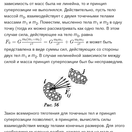
зависимость от масс была не линейна, то и принцип
суперпозиции не выполнялся. Действительно, пусть тело
массой
m
, взаимодействует с двумя точечными телами
0
массами
m
и
m
. Поместим, мысленно тела
m
и
m
в одну
1
2
1
2
точку (тогда их можно рассматривать как одно тело. В этом
случае сила, действующее на тело
m
, равна
0
(
+
)
m
m
m
m
m
m
m
0
1
2
и может быть
0
1
0
2
F
0
=
=
G
m
0
(
m
1
+
m
2
)
r
2
=
=
G
m
0
m
1
r
2
+
+
G
m
0
m
2
r
2
F
G
G
G
0
2
2
2
r
r
r
представлена в виде суммы сил, действующих со стороны
двух тел
m
и
m
. В случае нелинейной зависимости между
1
2
силой и масса принцип суперпозиции был бы несправедлив.
Закон всемирного тяготения для точечных тел и принцип
суперпозиции позволяют, в принципе, вычислять силы
взаимодействия между телами конечных размеров. Для этого
необходимо мысленно разбить каждое из тел на малые