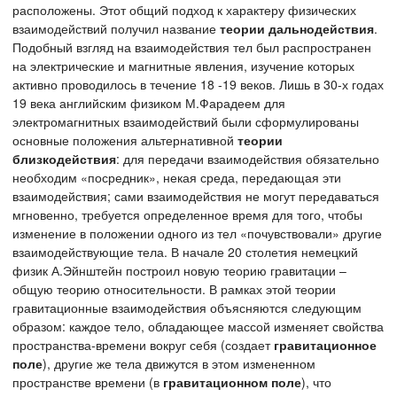
расположены. Этот общий подход к характеру физических
взаимодействий получил название
теории дальнодействия
.
Подобный взгляд на взаимодействия тел был распространен
на электрические и магнитные явления, изучение которых
активно проводилось в течение 18 -19 веков. Лишь в 30-х годах
19 века английским физиком М.Фарадеем для
электромагнитных взаимодействий были сформулированы
основные положения альтернативной
теории
близкодействия
: для передачи взаимодействия обязательно
необходим «посредник», некая среда, передающая эти
взаимодействия; сами взаимодействия не могут передаваться
мгновенно, требуется определенное время для того, чтобы
изменение в положении одного из тел «почувствовали» другие
взаимодействующие тела. В начале 20 столетия немецкий
физик А.Эйнштейн построил новую теорию гравитации –
общую теорию относительности. В рамках этой теории
гравитационные взаимодействия объясняются следующим
образом: каждое тело, обладающее массой изменяет свойства
пространства-времени вокруг себя (создает
гравитационное
поле
), другие же тела движутся в этом измененном
пространстве времени (в
гравитационном поле
), что