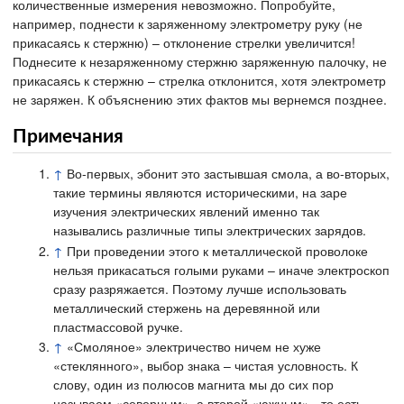
количественные измерения невозможно. Попробуйте,
например, поднести к заряженному электрометру руку (не
прикасаясь к стержню) – отклонение стрелки увеличится!
Поднесите к незаряженному стержню заряженную палочку, не
прикасаясь к стержню – стрелка отклонится, хотя электрометр
не заряжен. К объяснению этих фактов мы вернемся позднее.
Примечания
↑
Во-первых, эбонит это застывшая смола, а во-вторых,
такие термины являются историческими, на заре
изучения электрических явлений именно так
назывались различные типы электрических зарядов.
↑
При проведении этого к металлической проволоке
нельзя прикасаться голыми руками – иначе электроскоп
сразу разряжается. Поэтому лучше использовать
металлический стержень на деревянной или
пластмассовой ручке.
↑
«Смоляное» электричество ничем не хуже
«стеклянного», выбор знака – чистая условность. К
слову, один из полюсов магнита мы до сих пор
называем «северным», а второй «южным» - то есть