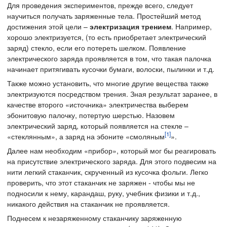
Для проведения экспериментов, прежде всего, следует
научиться получать заряженные тела. Простейший метод
достижения этой цели –
электризация трением
. Например,
хорошо электризуется, (то есть приобретает электрический
заряд) стекло, если его потереть шелком. Появление
электрического заряда проявляется в том, что такая палочка
начинает притягивать кусочки бумаги, волоски, пылинки и т.д.
Также можно установить, что многие другие вещества также
электризуются посредством трения. Зная результат заранее, в
качестве второго «источника» электричества выберем
эбонитовую палочку, потертую шерстью. Назовем
электрический заряд, который появляется на стекле –
[1]
«стеклянным», а заряд на эбоните «смоляным
».
Далее нам необходим «прибор», который мог бы реагировать
на присутствие электрического заряда. Для этого подвесим на
нити легкий стаканчик, скрученный из кусочка фольги. Легко
проверить, что этот стаканчик не заряжен - чтобы мы не
подносили к нему, карандаш, руку, учебник физики и т.д.,
никакого действия на стаканчик не проявляется.
Поднесем к незаряженному стаканчику заряженную