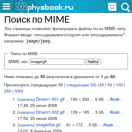
Поиск по MIME
Эта страница позволяет фильтровать файлы по их MIME-типу.
Формат ввода: типсодержимого/подтип или типсодержимого/*,
например
.
image/jpeg
Поиск по MIME
MIME-тип:
Ниже показано до
50
результатов в диапазоне от
1
до
50
.
Просмотреть (предыдущие 50 |
следующие 50
) (
20
|
50
|
100
|
250
|
500
)
(
скачать
)
Dinam1-001.gif
. . 190 × 200 . . 6 КБ . .
Alsak
. .
17:49, 20 июня 2008
(
скачать
)
Dinam1-002.gif
. . 139 × 165 . . 3 КБ . .
Alsak
. .
17:50, 20 июня 2008
(
скачать
)
Image004.gif
. . 91 × 172 . . 5 КБ . .
Alsak
. .
12:02, 8 февраля 2009