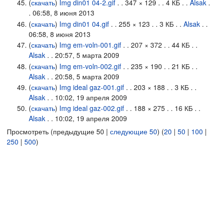
(
скачать
)
Img din01 04-2.gif
. . 347 × 129 . . 4 КБ . .
Alsak
.
. 06:58, 8 июня 2013
(
скачать
)
Img din01 04.gif
. . 255 × 123 . . 3 КБ . .
Alsak
. .
06:58, 8 июня 2013
(
скачать
)
Img em-voln-001.gif
. . 207 × 372 . . 44 КБ . .
Alsak
. . 20:57, 5 марта 2009
(
скачать
)
Img em-voln-002.gif
. . 235 × 190 . . 21 КБ . .
Alsak
. . 20:58, 5 марта 2009
(
скачать
)
Img ideal gaz-001.gif
. . 203 × 188 . . 3 КБ . .
Alsak
. . 10:02, 19 апреля 2009
(
скачать
)
Img ideal gaz-002.gif
. . 188 × 275 . . 16 КБ . .
Alsak
. . 10:02, 19 апреля 2009
Просмотреть (предыдущие 50 |
следующие 50
) (
20
|
50
|
100
|
250
|
500
)