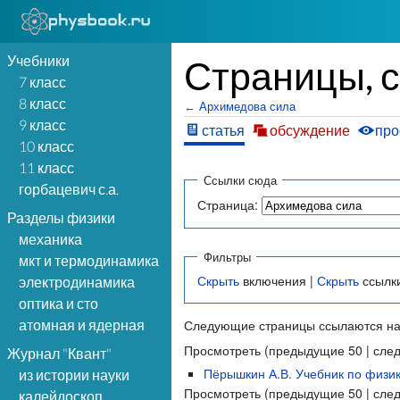
Учебники
Страницы, 
7 класс
8 класс
←
Архимедова сила
9 класс
статья
обсуждение
про
10 класс
11 класс
Ссылки сюда
горбацевич с.а.
Страница:
Разделы физики
механика
Фильтры
мкт и термодинамика
Скрыть
включения |
Скрыть
ссылк
электродинамика
оптика и сто
атомная и ядерная
Следующие страницы ссылаются на
Просмотреть (предыдущие 50 | сле
Журнал "Квант"
Пёрышкин А.В. Учебник по физик
из истории науки
Просмотреть (предыдущие 50 | сле
калейдоскоп