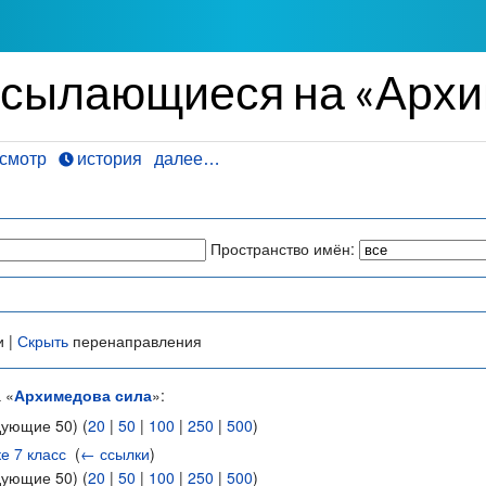
ссылающиеся на «Архи
смотр
история
далее…
Пространство имён:
и |
Скрыть
перенаправления
 «
Архимедова сила
»:
дующие 50) (
20
|
50
|
100
|
250
|
500
)
е 7 класс
‎
(
← ссылки
)
дующие 50) (
20
|
50
|
100
|
250
|
500
)