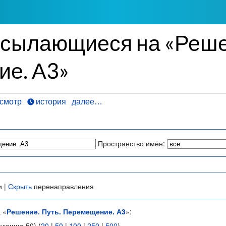
ссылающиеся на «Реше
е. А3»
смотр
история
далее…
Пространство имён:
и |
Скрыть
перенаправления
 «
Решение. Путь. Перемещение. А3
»:
дующие 50) (
20
|
50
|
100
|
250
|
500
)