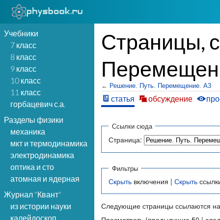
Учебники
Страницы, 
7 класс
8 класс
Перемещени
9 класс
10 класс
←
Решение. Путь. Перемещение. А3
11 класс
статья
обсуждение
про
горбацевич с.а.
Разделы физики
Ссылки сюда
механика
Страница:
мкт и термодинамика
электродинамика
оптика и сто
Фильтры
атомная и ядерная
Скрыть
включения |
Скрыть
ссылк
Журнал "Квант"
Следующие страницы ссылаются на
из истории науки
калейдоскоп
Просмотреть (предыдущие 50 | сле