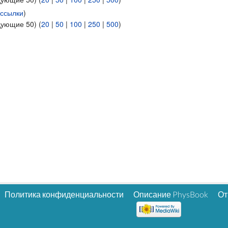
ссылки
)
дующие 50) (
20
|
50
|
100
|
250
|
500
)
Политика конфиденциальности
Описание PhysBook
От