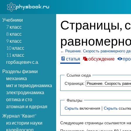
Учебники
Страницы, 
7 класс
8 класс
равномерно
9 класс
10 класс
←
Решение. Скорость равномерного дв
11 класс
статья
обсуждение
про
горбацевич с.а.
Разделы физики
Ссылки сюда
механика
Страница:
мкт и термодинамика
электродинамика
оптика и сто
Фильтры
атомная и ядерная
Скрыть
включения |
Скрыть
ссылк
Журнал "Квант"
Следующие страницы ссылаются на
из истории науки
калейдоскоп
Просмотреть (предыдущие 50 | сле