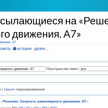
ссылающиеся на «Реше
го движения. А7»
ижения. А7
смотр
история
далее…
Пространство имён:
и |
Скрыть
перенаправления
 «
Решение. Скорость равномерного движения. А7
»:
дующие 50) (
20
|
50
|
100
|
250
|
500
)