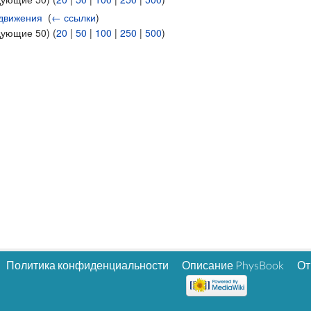
 движения
‎
(
← ссылки
)
дующие 50) (
20
|
50
|
100
|
250
|
500
)
Политика конфиденциальности
Описание PhysBook
От